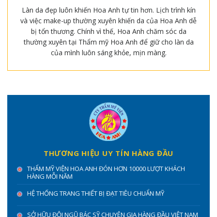
Làn da đẹp luôn khiến Hoa Anh tự tin hơn. Lịch trình kín
và việc make-up thường xuyên khiến da của Hoa Anh dễ
bị tổn thương. Chính vì thế, Hoa Anh chăm sóc da
thường xuyên tại Thẩm mỹ Hoa Anh để giữ cho làn da
của mình luôn sáng khỏe, mịn màng.
THƯƠNG HIỆU UY TÍN HÀNG ĐẦU
THẨM MỸ VIỆN HOA ANH ĐÓN HƠN 10000 LƯỢT KHÁCH
HÀNG MỖI NĂM
HỆ THỐNG TRANG THIẾT BỊ ĐẠT TIÊU CHUẨN MỸ
SỞ HỮU ĐỘI NGŨ BÁC SỸ CHUYÊN GIA HÀNG ĐẦU VIỆT NAM