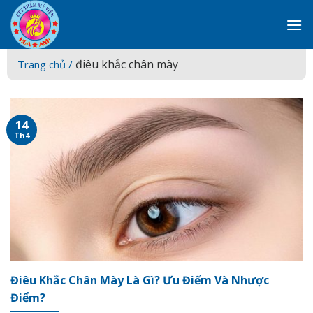
Skip
to
content
điêu khắc chân mày
Trang chủ /
14
Th4
Điêu Khắc Chân Mày Là Gì? Ưu Điểm Và Nhược
Điểm?