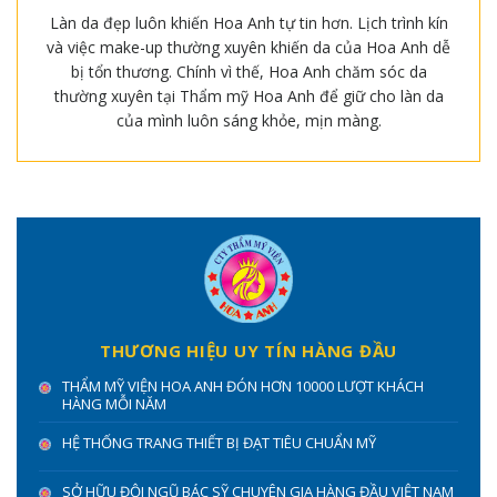
Làn da đẹp luôn khiến Hoa Anh tự tin hơn. Lịch trình kín
và việc make-up thường xuyên khiến da của Hoa Anh dễ
bị tổn thương. Chính vì thế, Hoa Anh chăm sóc da
thường xuyên tại Thẩm mỹ Hoa Anh để giữ cho làn da
của mình luôn sáng khỏe, mịn màng.
THƯƠNG HIỆU UY TÍN HÀNG ĐẦU
THẨM MỸ VIỆN HOA ANH ĐÓN HƠN 10000 LƯỢT KHÁCH
HÀNG MỖI NĂM
HỆ THỐNG TRANG THIẾT BỊ ĐẠT TIÊU CHUẨN MỸ
SỞ HỮU ĐỘI NGŨ BÁC SỸ CHUYÊN GIA HÀNG ĐẦU VIỆT NAM