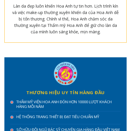
Làn da đẹp luôn khiến Hoa Anh tự tin hơn. Lịch trình kín
và việc make-up thường xuyên khiến da của Hoa Anh dễ
bị tổn thương. Chính vì thế, Hoa Anh chăm sóc da
thường xuyên tại Thẩm mỹ Hoa Anh để giữ cho làn da
của mình luôn sáng khỏe, mịn màng.
THƯƠNG HIỆU UY TÍN HÀNG ĐẦU
THẨM MỸ VIỆN HOA ANH ĐÓN HƠN 10000 LƯỢT KHÁCH
HÀNG MỖI NĂM
HỆ THỐNG TRANG THIẾT BỊ ĐẠT TIÊU CHUẨN MỸ
SỞ HỮU ĐỘI NGŨ BÁC SỸ CHUYÊN GIA HÀNG ĐẦU VIỆT NAM