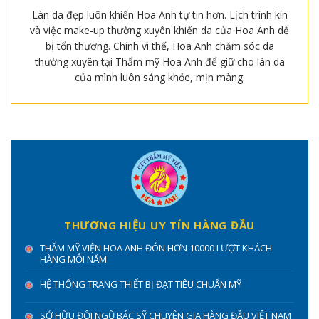
Làn da đẹp luôn khiến Hoa Anh tự tin hơn. Lịch trình kín
và việc make-up thường xuyên khiến da của Hoa Anh dễ
bị tổn thương. Chính vì thế, Hoa Anh chăm sóc da
thường xuyên tại Thẩm mỹ Hoa Anh để giữ cho làn da
của mình luôn sáng khỏe, mịn màng.
THƯƠNG HIỆU UY TÍN HÀNG ĐẦU
THẨM MỸ VIỆN HOA ANH ĐÓN HƠN 10000 LƯỢT KHÁCH
HÀNG MỖI NĂM
HỆ THỐNG TRANG THIẾT BỊ ĐẠT TIÊU CHUẨN MỸ
SỞ HỮU ĐỘI NGŨ BÁC SỸ CHUYÊN GIA HÀNG ĐẦU VIỆT NAM