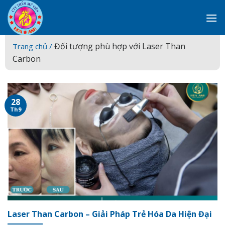
Skip
to
content
Đối tượng phù hợp với Laser Than
Trang chủ /
Carbon
28
Th9
Laser Than Carbon – Giải Pháp Trẻ Hóa Da Hiện Đại