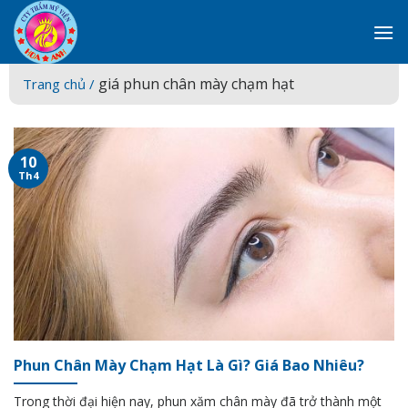
Skip
to
content
giá phun chân mày chạm hạt
Trang chủ /
10
Th4
Phun Chân Mày Chạm Hạt Là Gì? Giá Bao Nhiêu?
Trong thời đại hiện nay, phun xăm chân mày đã trở thành một