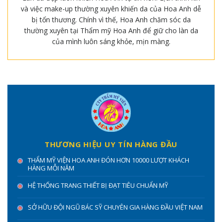
và việc make-up thường xuyên khiến da của Hoa Anh dễ
bị tổn thương. Chính vì thế, Hoa Anh chăm sóc da
thường xuyên tại Thẩm mỹ Hoa Anh để giữ cho làn da
của mình luôn sáng khỏe, mịn màng.
THƯƠNG HIỆU UY TÍN HÀNG ĐẦU
THẨM MỸ VIỆN HOA ANH ĐÓN HƠN 10000 LƯỢT KHÁCH
HÀNG MỖI NĂM
HỆ THỐNG TRANG THIẾT BỊ ĐẠT TIÊU CHUẨN MỸ
SỞ HỮU ĐỘI NGŨ BÁC SỸ CHUYÊN GIA HÀNG ĐẦU VIỆT NAM