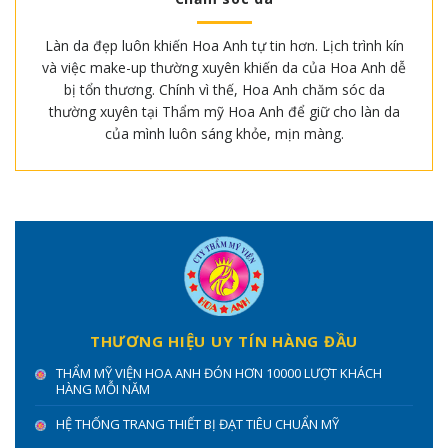
Làn da đẹp luôn khiến Hoa Anh tự tin hơn. Lịch trình kín
và việc make-up thường xuyên khiến da của Hoa Anh dễ
bị tổn thương. Chính vì thế, Hoa Anh chăm sóc da
thường xuyên tại Thẩm mỹ Hoa Anh để giữ cho làn da
của mình luôn sáng khỏe, mịn màng.
THƯƠNG HIỆU UY TÍN HÀNG ĐẦU
THẨM MỸ VIỆN HOA ANH ĐÓN HƠN 10000 LƯỢT KHÁCH
HÀNG MỖI NĂM
HỆ THỐNG TRANG THIẾT BỊ ĐẠT TIÊU CHUẨN MỸ