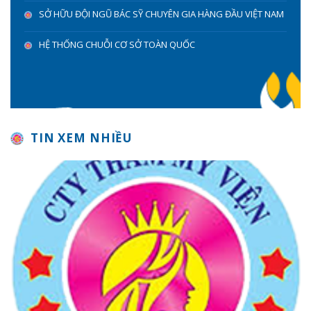
SỞ HỮU ĐỘI NGŨ BÁC SỸ CHUYÊN GIA HÀNG ĐẦU VIỆT NAM
HỆ THỐNG CHUỖI CƠ SỞ TOÀN QUỐC
TIN XEM NHIỀU