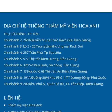
ĐỊA CHỈ HỆ THỐNG THẨM MỸ VIỆN HOA ANH
TRỤ SỞ CHÍNH - TPHCM
Chi nhánh 2: 260 Nguyễn Trung Trực, Rạch Giá, Kiên Giang
Chi nhánh 3: Lô 5 - C5 Trung tâm thương mại Rạch Sỏi
Chi nhánh 4: 257 Trần Phú, Tp Bạc Liêu
Chi nhánh 5: 572 Thị trấn Kiên Lương, Kiên Giang
Chi nhánh 6: 320 Võ Duy Linh, Gò Công, Tiền Giang
Chi nhánh 7: 139 quốc lộ 63 Thị trấn An Biên, Kiên Giang
Chi nhánh 8: 191A Đường 30/4 Khu Phố 1, TT.Dương Đông, Phú Quốc
Chi nhánh 9: 200 Khu Phố A , Quốc Lộ 80 , TT. Tân Hiệp , Kiên Giang
LIÊN HỆ
Thẩm mỹ viện Hoa Anh
Hotline: 0944 232 288 / 0948 702 288