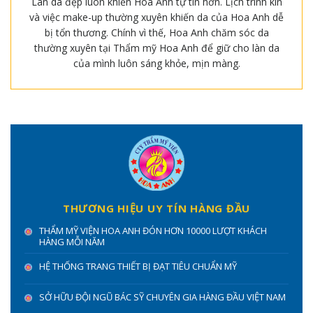
Làn da đẹp luôn khiến Hoa Anh tự tin hơn. Lịch trình kín
và việc make-up thường xuyên khiến da của Hoa Anh dễ
bị tổn thương. Chính vì thế, Hoa Anh chăm sóc da
thường xuyên tại Thẩm mỹ Hoa Anh để giữ cho làn da
của mình luôn sáng khỏe, mịn màng.
THƯƠNG HIỆU UY TÍN HÀNG ĐẦU
THẨM MỸ VIỆN HOA ANH ĐÓN HƠN 10000 LƯỢT KHÁCH
HÀNG MỖI NĂM
HỆ THỐNG TRANG THIẾT BỊ ĐẠT TIÊU CHUẨN MỸ
SỞ HỮU ĐỘI NGŨ BÁC SỸ CHUYÊN GIA HÀNG ĐẦU VIỆT NAM