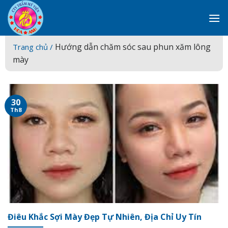
Skip
to
content
Hướng dẫn chăm sóc sau phun xăm lông
Trang chủ /
mày
30
Th8
Điêu Khắc Sợi Mày Đẹp Tự Nhiên, Địa Chỉ Uy Tín