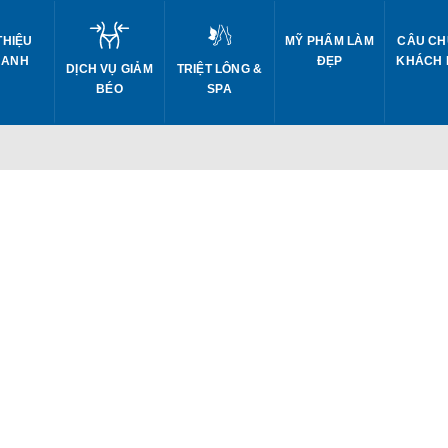
THIỆU
MỸ PHẨM LÀM
CÂU CH
 ANH
ĐẸP
KHÁCH
DỊCH VỤ GIẢM
TRIỆT LÔNG &
BÉO
SPA