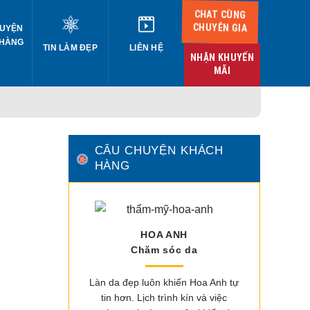
CHAT CÙNG
CHUYÊN GIA
UYỆN
 HÀNG
TIN LÀM ĐẸP
LIÊN HỆ
NHẬN KHUYẾN
MÃI
CÂU CHUYỆN KHÁCH
HÀNG
HOA ANH
Chăm sóc da
Làn da đẹp luôn khiến Hoa Anh tự
tin hơn. Lịch trình kín và việc