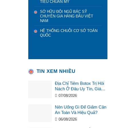
TIÊU CHUẨN MỸ
SỞ HỮU ĐỘI NGŨ BÁC SỸ
CHUYÊN GIA HÀNG ĐẦU VIỆT
NAM
HỆ THỐNG CHUỖI CƠ SỞ TOÀN
QUỐC
TIN XEM NHIỀU
Địa Chỉ Tiêm Botox Trị Hôi
Nách Ở Đâu Uy Tín, Giá
Tốt?
07/08/2026
Nên Uống Gì Để Giảm Cân
An Toàn Và Hiệu Quả?
06/08/2026