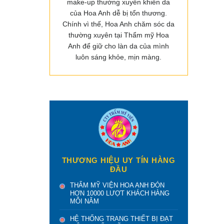
make-up thường xuyên khiến da
của Hoa Anh dễ bị tổn thương.
Chính vì thế, Hoa Anh chăm sóc da
thường xuyên tại Thẩm mỹ Hoa
Anh để giữ cho làn da của mình
luôn sáng khỏe, mịn màng.
THƯƠNG HIỆU UY TÍN HÀNG
ĐẦU
THẨM MỸ VIỆN HOA ANH ĐÓN
HƠN 10000 LƯỢT KHÁCH HÀNG
MỖI NĂM
HỆ THỐNG TRANG THIẾT BỊ ĐẠT