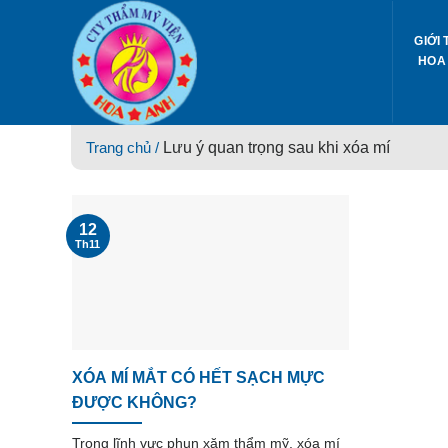
Skip
to
GIỚI 
content
HOA
Trang chủ /
Lưu ý quan trọng sau khi xóa mí
12
Th11
XÓA MÍ MẮT CÓ HẾT SẠCH MỰC
ĐƯỢC KHÔNG?
Trong lĩnh vực phun xăm thẩm mỹ, xóa mí