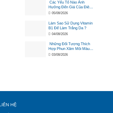
Các Yếu Tố Nào Ảnh
Hưởng Đến Giá Của Điêu
Khắc Chân Mày ?
05/08/2026
Làm Sao Sử Dụng Vitamin
B1 Để Làm Trắng Da ?
04/08/2026
Những Đối Tượng Thích
Hợp Phun Xăm Môi Màu
Hồng Cam San Hô?
03/08/2026
LIÊN HỆ