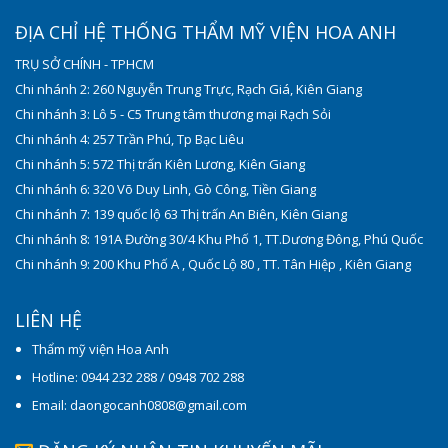
ĐỊA CHỈ HỆ THỐNG THẨM MỸ VIỆN HOA ANH
TRỤ SỞ CHÍNH - TPHCM
Chi nhánh 2: 260 Nguyễn Trung Trực, Rạch Giá, Kiên Giang
Chi nhánh 3: Lô 5 - C5 Trung tâm thương mại Rạch Sỏi
Chi nhánh 4: 257 Trần Phú, Tp Bạc Liêu
Chi nhánh 5: 572 Thị trấn Kiên Lương, Kiên Giang
Chi nhánh 6: 320 Võ Duy Linh, Gò Công, Tiền Giang
Chi nhánh 7: 139 quốc lộ 63 Thị trấn An Biên, Kiên Giang
Chi nhánh 8: 191A Đường 30/4 Khu Phố 1, TT.Dương Đông, Phú Quốc
Chi nhánh 9: 200 Khu Phố A , Quốc Lộ 80 , TT. Tân Hiệp , Kiên Giang
LIÊN HỆ
Thẩm mỹ viện Hoa Anh
Hotline: 0944 232 288 / 0948 702 288
Email: daongocanh0808@gmail.com