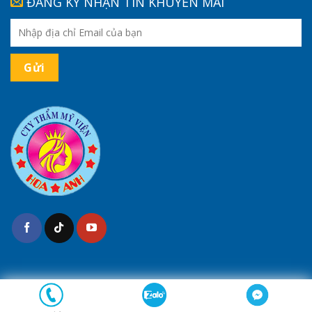
ĐĂNG KÝ NHẬN TIN KHUYẾN MÃI
(*) Kết quả tùy thuộc cơ địa của mỗi người
Bản quyền 2026 ©
Thẩm Mỹ Hoa Anh