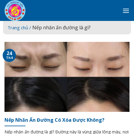
Skip
to
content
Nếp nhăn ấn đường là gì?
Trang chủ /
24
Th4
Nếp Nhăn Ấn Đường Có Xóa Được Không?
Nếp nhăn ấn đường là gì? Đường này là vùng giữa lông mày, nơi