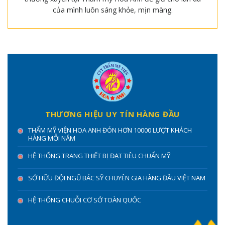
của mình luôn sáng khỏe, mịn màng.
THƯƠNG HIỆU UY TÍN HÀNG ĐẦU
THẨM MỸ VIỆN HOA ANH ĐÓN HƠN 10000 LƯỢT KHÁCH
HÀNG MỖI NĂM
HỆ THỐNG TRANG THIẾT BỊ ĐẠT TIÊU CHUẨN MỸ
SỞ HỮU ĐỘI NGŨ BÁC SỸ CHUYÊN GIA HÀNG ĐẦU VIỆT NAM
HỆ THỐNG CHUỖI CƠ SỞ TOÀN QUỐC