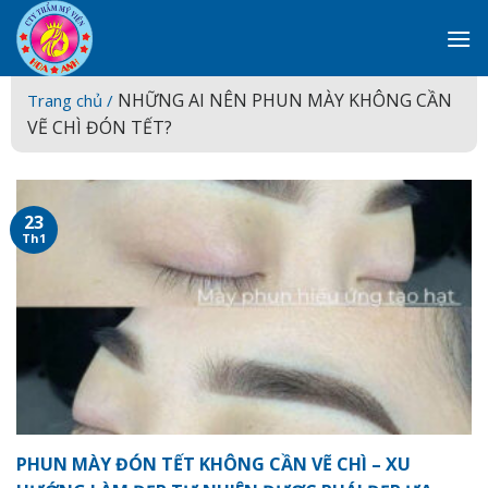
Skip
to
content
NHỮNG AI NÊN PHUN MÀY KHÔNG CẦN
Trang chủ /
VẼ CHÌ ĐÓN TẾT?
23
Th1
PHUN MÀY ĐÓN TẾT KHÔNG CẦN VẼ CHÌ – XU