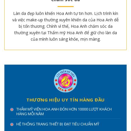
Làn da đẹp luôn khiến Hoa Anh tự tin hơn. Lịch trình kín
và việc make-up thường xuyên khiến da của Hoa Anh dễ
bị tổn thương. Chính vì thế, Hoa Anh chăm sóc da
thường xuyên tại Thẩm mỹ Hoa Anh để giữ cho làn da
của mình luôn sáng khỏe, mịn màng.
THƯƠNG HIỆU UY TÍN HÀNG ĐẦU
THẨM MỸ VIỆN HOA ANH ĐÓN HƠN 10000 LƯỢT KHÁCH
HÀNG MỖI NĂM
HỆ THỐNG TRANG THIẾT BỊ ĐẠT TIÊU CHUẨN MỸ