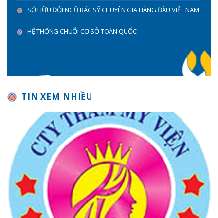
SỞ HỮU ĐỘI NGŨ BÁC SỸ CHUYÊN GIA HÀNG ĐẦU VIỆT NAM
HỆ THỐNG CHUỖI CƠ SỞ TOÀN QUỐC
TIN XEM NHIỀU