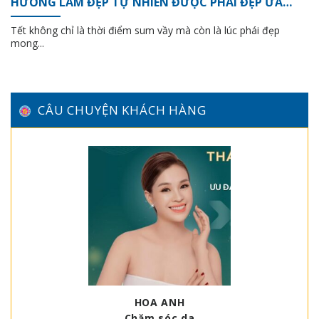
HƯỚNG LÀM ĐẸP TỰ NHIÊN ĐƯỢC PHÁI ĐẸP ƯA
CHUỘNG
Tết không chỉ là thời điểm sum vầy mà còn là lúc phái đẹp
mong...
CÂU CHUYỆN KHÁCH HÀNG
HOA ANH
Chăm sóc da