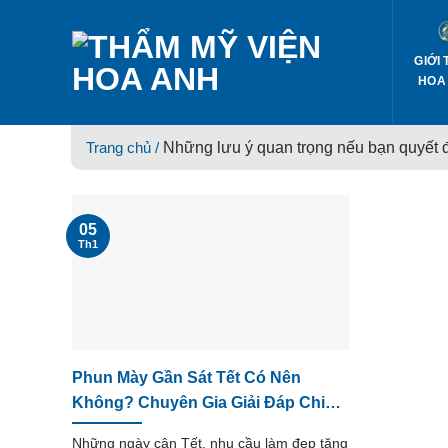
Skip
to
content
GIỚI 
HOA
Trang chủ /
Những lưu ý quan trọng nếu bạn quyết 
05
Th1
Phun Mày Gần Sát Tết Có Nên
Không? Chuyên Gia Giải Đáp Chi
Tiết Trước Khi Quyết Định
Những ngày cận Tết, nhu cầu làm đẹp tăng