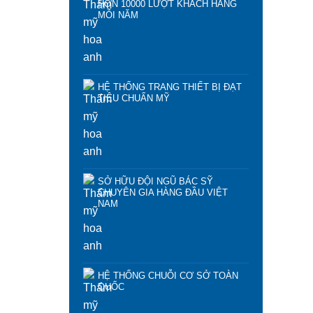
HƠN 10000 LƯỢT KHÁCH HÀNG
MỖI NĂM
HỆ THỐNG TRANG THIẾT BỊ ĐẠT
TIÊU CHUẨN MỸ
SỞ HỮU ĐỘI NGŨ BÁC SỸ
CHUYÊN GIA HÀNG ĐẦU VIỆT
NAM
HỆ THỐNG CHUỖI CƠ SỞ TOÀN
QUỐC