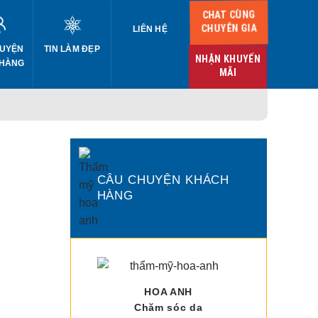
CHAT CÙNG
CHUYÊN GIA
LIÊN HỆ
UYỆN
TIN LÀM ĐẸP
NHẬN KHUYẾN
 HÀNG
MÃI
CÂU CHUYỆN KHÁCH
HÀNG
HOA ANH
Chăm sóc da