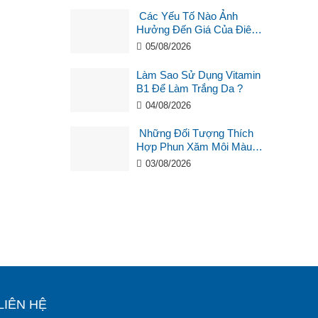
Các Yếu Tố Nào Ảnh
Hưởng Đến Giá Của Điêu
Khắc Chân Mày ?
05/08/2026
Làm Sao Sử Dụng Vitamin
B1 Để Làm Trắng Da ?
04/08/2026
Những Đối Tượng Thích
Hợp Phun Xăm Môi Màu
Hồng Cam San Hô?
03/08/2026
LIÊN HỆ