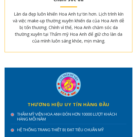
Làn da đẹp luôn khiến Hoa Anh tự tin hơn. Lịch trình kín
và việc make-up thường xuyên khiến da của Hoa Anh dễ
bị tổn thương. Chính vì thế, Hoa Anh chăm sóc da
thường xuyên tại Thẩm mỹ Hoa Anh để giữ cho làn da
của mình luôn sáng khỏe, mịn màng.
THƯƠNG HIỆU UY TÍN HÀNG ĐẦU
THẨM MỸ VIỆN HOA ANH ĐÓN HƠN 10000 LƯỢT KHÁCH
HÀNG MỖI NĂM
HỆ THỐNG TRANG THIẾT BỊ ĐẠT TIÊU CHUẨN MỸ