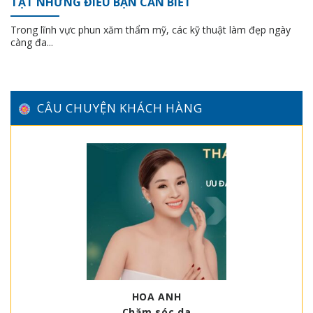
TẬT NHỮNG ĐIỀU BẠN CẦN BIẾT
Trong lĩnh vực phun xăm thẩm mỹ, các kỹ thuật làm đẹp ngày
càng đa...
CÂU CHUYỆN KHÁCH HÀNG
HOA ANH
Chăm sóc da