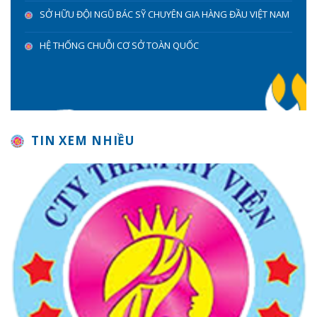
SỞ HỮU ĐỘI NGŨ BÁC SỸ CHUYÊN GIA HÀNG ĐẦU VIỆT NAM
HỆ THỐNG CHUỖI CƠ SỞ TOÀN QUỐC
TIN XEM NHIỀU