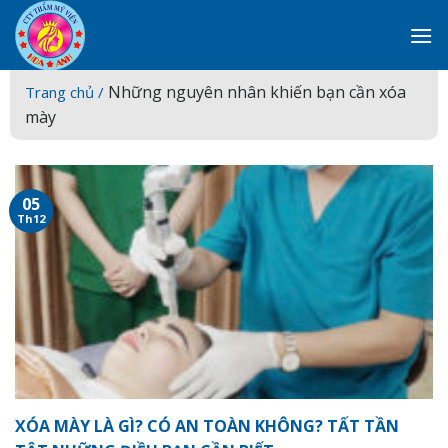
Skip
to
content
Những nguyên nhân khiến bạn cần xóa
Trang chủ /
mày
05
Th12
XÓA MÀY LÀ GÌ? CÓ AN TOÀN KHÔNG? TẤT TẦN