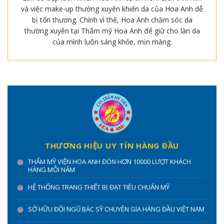
và việc make-up thường xuyên khiến da của Hoa Anh dễ
bị tổn thương. Chính vì thế, Hoa Anh chăm sóc da
thường xuyên tại Thẩm mỹ Hoa Anh để giữ cho làn da
của mình luôn sáng khỏe, mịn màng.
THƯƠNG HIỆU UY TÍN HÀNG ĐẦU
THẨM MỸ VIỆN HOA ANH ĐÓN HƠN 10000 LƯỢT KHÁCH
HÀNG MỖI NĂM
HỆ THỐNG TRANG THIẾT BỊ ĐẠT TIÊU CHUẨN MỸ
SỞ HỮU ĐỘI NGŨ BÁC SỸ CHUYÊN GIA HÀNG ĐẦU VIỆT NAM