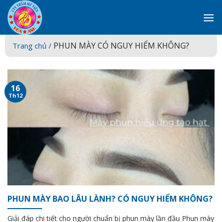
Skip
to
content
PHUN MÀY CÓ NGUY HIỂM KHÔNG?
Trang chủ /
16
Th12
PHUN MÀY BAO LÂU LÀNH? CÓ NGUY HIỂM KHÔNG?
Giải đáp chi tiết cho người chuẩn bị phun mày lần đầu Phun mày