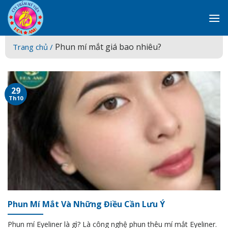
Skip
to
content
Phun mí mắt giá bao nhiêu?
Trang chủ /
29
Th10
Phun Mí Mắt Và Những Điều Cần Lưu Ý
Phun mí Eyeliner là gì? Là công nghệ phun thêu mí mắt Eyeliner.