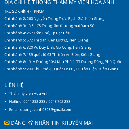
ĐỊA CHỈ HỆ THỐNG THẨM MỸ VIỆN HOA ANH
TRỤ SỞ CHÍNH - TPHCM
Chi nhánh 2: 260 Nguyễn Trung Trực, Rạch Giá, Kiên Giang
Chi nhánh 3: Lô 5 - C5 Trung tâm thương mại Rạch Sỏi
Chi nhánh 4: 257 Trần Phú, Tp Bạc Liêu
Chi nhánh 5: 572 Thị trấn Kiên Lương, Kiên Giang
Chi nhánh 6: 320 Võ Duy Linh, Gò Công, Tiền Giang
Chi nhánh 7: 139 quốc lộ 63 Thị trấn An Biên, Kiên Giang
Chi nhánh 8: 191A Đường 30/4 Khu Phố 1, TT.Dương Đông, Phú Quốc
Chi nhánh 9: 200 Khu Phố A , Quốc Lộ 80 , TT. Tân Hiệp , Kiên Giang
LIÊN HỆ
Thẩm mỹ viện Hoa Anh
Hotline: 0944 232 288 / 0948 702 288
Email: daongocanh0808@gmail.com
ĐĂNG KÝ NHẬN TIN KHUYẾN MÃI