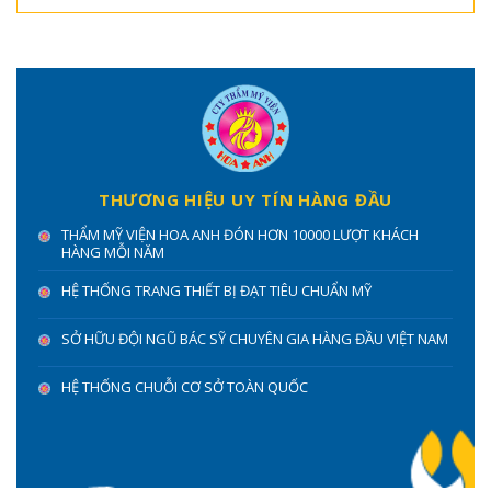
THƯƠNG HIỆU UY TÍN HÀNG ĐẦU
THẨM MỸ VIỆN HOA ANH ĐÓN HƠN 10000 LƯỢT KHÁCH
HÀNG MỖI NĂM
HỆ THỐNG TRANG THIẾT BỊ ĐẠT TIÊU CHUẨN MỸ
SỞ HỮU ĐỘI NGŨ BÁC SỸ CHUYÊN GIA HÀNG ĐẦU VIỆT NAM
HỆ THỐNG CHUỖI CƠ SỞ TOÀN QUỐC