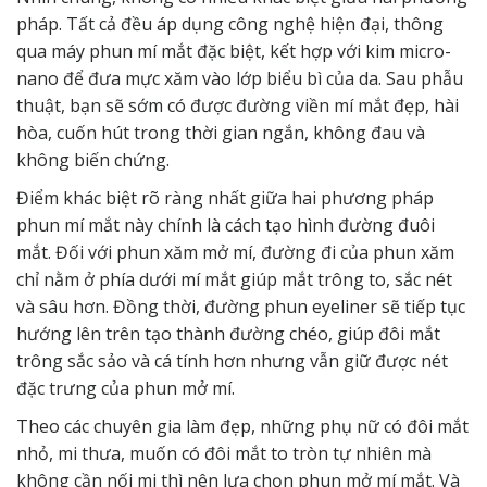
pháp. Tất cả đều áp dụng công nghệ hiện đại, thông
qua máy phun mí mắt đặc biệt, kết hợp với kim micro-
nano để đưa mực xăm vào lớp biểu bì của da. Sau phẫu
thuật, bạn sẽ sớm có được đường viền mí mắt đẹp, hài
hòa, cuốn hút trong thời gian ngắn, không đau và
không biến chứng.
Điểm khác biệt rõ ràng nhất giữa hai phương pháp
phun mí mắt này chính là cách tạo hình đường đuôi
mắt. Đối với phun xăm mở mí, đường đi của phun xăm
chỉ nằm ở phía dưới mí mắt giúp mắt trông to, sắc nét
và sâu hơn. Đồng thời, đường phun eyeliner sẽ tiếp tục
hướng lên trên tạo thành đường chéo, giúp đôi mắt
trông sắc sảo và cá tính hơn nhưng vẫn giữ được nét
đặc trưng của phun mở mí.
Theo các chuyên gia làm đẹp, những phụ nữ có đôi mắt
nhỏ, mi thưa, muốn có đôi mắt to tròn tự nhiên mà
không cần nối mi thì nên lựa chọn phun mở mí mắt. Và