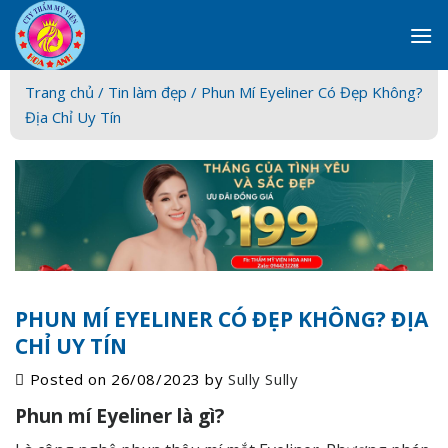
Skip
to
content
Trang chủ /
Tin làm đẹp
/ Phun Mí Eyeliner Có Đẹp Không?
Địa Chỉ Uy Tín
PHUN MÍ EYELINER CÓ ĐẸP KHÔNG? ĐỊA
CHỈ UY TÍN
Posted on
26/08/2023
by
Sully Sully
Phun mí Eyeliner là gì?