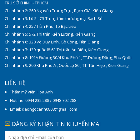
TRỤ SỞ CHÍNH - TPHCM
Chi nhánh 2: 260 Nguyễn Trung Trực, Rạch Giá, Kiên Giang
Chi nhánh 3: Lô 5 - C5 Trung tâm thương mại Rạch Sỏi
Chi nhánh 4: 257 Trần Phú, Tp Bạc Liêu
Chi nhánh 5: 572 Thị trấn Kiên Lương, Kiên Giang
Chi nhánh 6: 320 Võ Duy Linh, Gò Công, Tiền Giang
Chi nhánh 7: 139 quốc lộ 63 Thị trấn An Biên, Kiên Giang
Chi nhánh 8: 191A Đường 30/4 Khu Phố 1, TT.Dương Đông, Phú Quốc
Chi nhánh 9: 200 Khu Phố A , Quốc Lộ 80 , TT. Tân Hiệp , Kiên Giang
LIÊN HỆ
Thẩm mỹ viện Hoa Anh
Hotline: 0944 232 288 / 0948 702 288
Email: daongocanh0808@gmail.com
ĐĂNG KÝ NHẬN TIN KHUYẾN MÃI