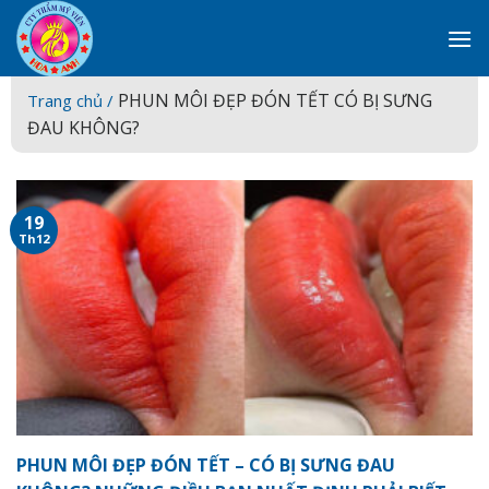
Skip
to
content
PHUN MÔI ĐẸP ĐÓN TẾT CÓ BỊ SƯNG
Trang chủ /
ĐAU KHÔNG?
19
Th12
PHUN MÔI ĐẸP ĐÓN TẾT – CÓ BỊ SƯNG ĐAU