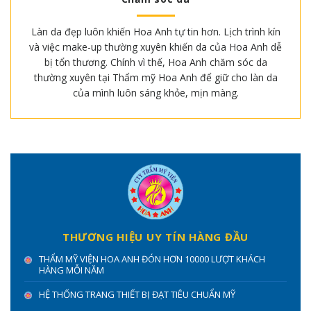
Làn da đẹp luôn khiến Hoa Anh tự tin hơn. Lịch trình kín
và việc make-up thường xuyên khiến da của Hoa Anh dễ
bị tổn thương. Chính vì thế, Hoa Anh chăm sóc da
thường xuyên tại Thẩm mỹ Hoa Anh để giữ cho làn da
của mình luôn sáng khỏe, mịn màng.
THƯƠNG HIỆU UY TÍN HÀNG ĐẦU
THẨM MỸ VIỆN HOA ANH ĐÓN HƠN 10000 LƯỢT KHÁCH
HÀNG MỖI NĂM
HỆ THỐNG TRANG THIẾT BỊ ĐẠT TIÊU CHUẨN MỸ