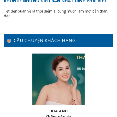
KHÔNG? NHỮNG ĐIỀU BẠN NHẤT ĐỊNH PHẢI BIẾT
Tết đến xuân về là thời điểm ai cũng muốn làm mới bản thân,
đặc...
CÂU CHUYỆN KHÁCH HÀNG
HOA ANH
Chăm sóc da