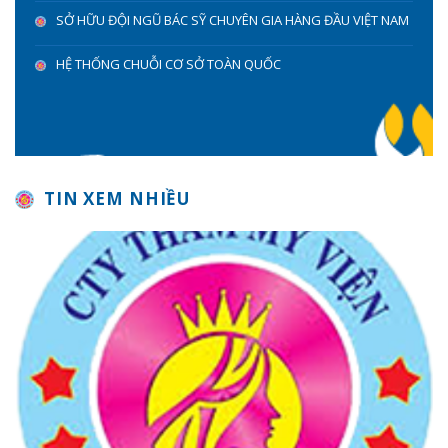
SỞ HỮU ĐỘI NGŨ BÁC SỸ CHUYÊN GIA HÀNG ĐẦU VIỆT NAM
HỆ THỐNG CHUỖI CƠ SỞ TOÀN QUỐC
TIN XEM NHIỀU