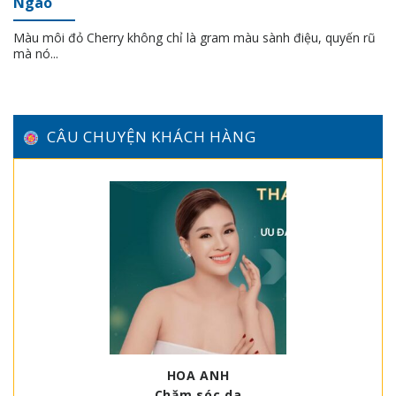
Ngào
Màu môi đỏ Cherry không chỉ là gram màu sành điệu, quyến rũ
mà nó...
CÂU CHUYỆN KHÁCH HÀNG
HOA ANH
Chăm sóc da