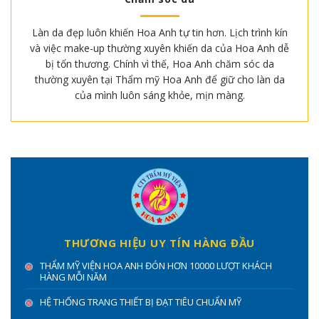
Làn da đẹp luôn khiến Hoa Anh tự tin hơn. Lịch trình kín
và việc make-up thường xuyên khiến da của Hoa Anh dễ
bị tổn thương. Chính vì thế, Hoa Anh chăm sóc da
thường xuyên tại Thẩm mỹ Hoa Anh để giữ cho làn da
của mình luôn sáng khỏe, mịn màng.
THƯƠNG HIỆU UY TÍN HÀNG ĐẦU
THẨM MỸ VIỆN HOA ANH ĐÓN HƠN 10000 LƯỢT KHÁCH
HÀNG MỖI NĂM
HỆ THỐNG TRANG THIẾT BỊ ĐẠT TIÊU CHUẨN MỸ