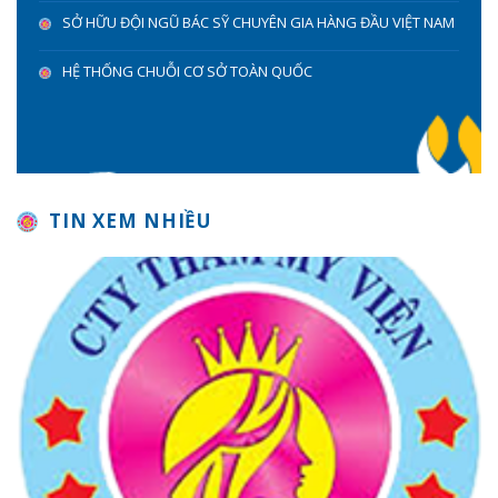
SỞ HỮU ĐỘI NGŨ BÁC SỸ CHUYÊN GIA HÀNG ĐẦU VIỆT NAM
HỆ THỐNG CHUỖI CƠ SỞ TOÀN QUỐC
TIN XEM NHIỀU