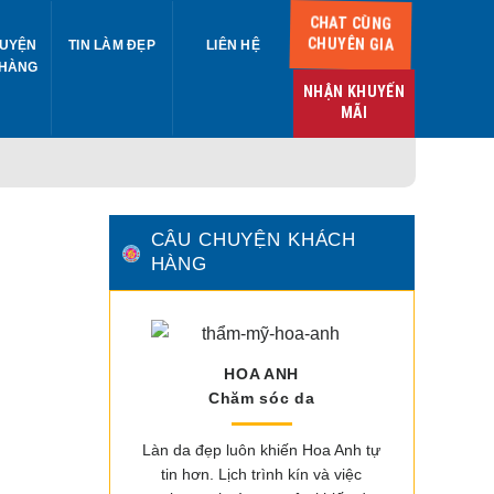
CHAT CÙNG
CHUYÊN GIA
UYỆN
TIN LÀM ĐẸP
LIÊN HỆ
 HÀNG
NHẬN KHUYẾN
MÃI
CÂU CHUYỆN KHÁCH
HÀNG
HOA ANH
Chăm sóc da
Làn da đẹp luôn khiến Hoa Anh tự
tin hơn. Lịch trình kín và việc