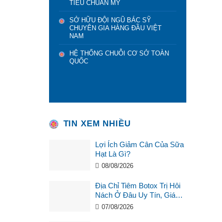
TIÊU CHUẨN MỸ
SỞ HỮU ĐỘI NGŨ BÁC SỸ
CHUYÊN GIA HÀNG ĐẦU VIỆT
NAM
HỆ THỐNG CHUỖI CƠ SỞ TOÀN
QUỐC
TIN XEM NHIỀU
Lợi Ích Giảm Cân Của Sữa
Hạt Là Gì?
08/08/2026
Địa Chỉ Tiêm Botox Trị Hôi
Nách Ở Đâu Uy Tín, Giá
Tốt?
07/08/2026