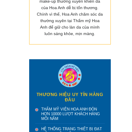
make-up thường xuyên khiến da
của Hoa Anh dễ bị tổn thương.
Chính vì thế, Hoa Anh chăm sóc da
thường xuyên tại Thẩm mỹ Hoa
Anh để giữ cho làn da của mình
luôn sáng khỏe, mịn màng.
THƯƠNG HIỆU UY TÍN HÀNG
ĐẦU
THẨM MỸ VIỆN HOA ANH ĐÓN
HƠN 10000 LƯỢT KHÁCH HÀNG
MỖI NĂM
HỆ THỐNG TRANG THIẾT BỊ ĐẠT