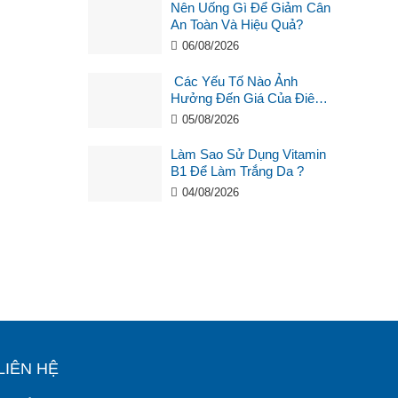
Nên Uống Gì Để Giảm Cân
An Toàn Và Hiệu Quả?
06/08/2026
Các Yếu Tố Nào Ảnh
Hưởng Đến Giá Của Điêu
Khắc Chân Mày ?
05/08/2026
Làm Sao Sử Dụng Vitamin
B1 Để Làm Trắng Da ?
04/08/2026
LIÊN HỆ