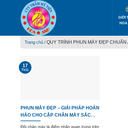
Skip
to
content
GIỚI 
HOA
Trang chủ /
QUY TRÌNH PHUN MÀY ĐẸP CHUẨN
17
Th11
PHUN MÀY ĐẸP – GIẢI PHÁP HOÀN
HẢO CHO CẶP CHÂN MÀY SẮC
NÉT, TỰ NHIÊN
Đôi chân mày là điểm nhấn quan trọng trên