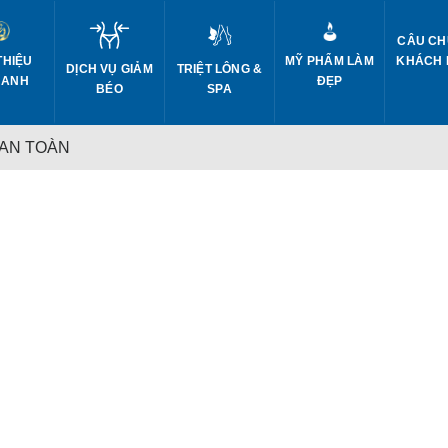
CÂU CH
THIỆU
MỸ PHẨM LÀM
KHÁCH
DỊCH VỤ GIẢM
TRIỆT LÔNG &
 ANH
ĐẸP
BÉO
SPA
 AN TOÀN