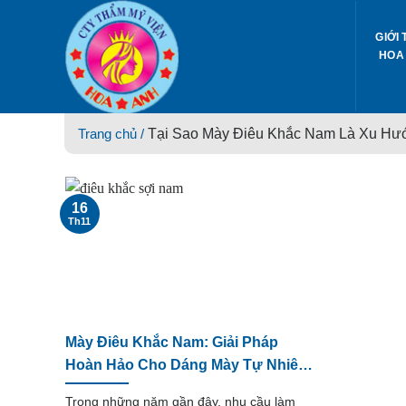
Skip
to
GIỚI 
content
HOA
Trang chủ /
Tại Sao Mày Điêu Khắc Nam Là Xu Hư
16
Th11
Mày Điêu Khắc Nam: Giải Pháp
Hoàn Hảo Cho Dáng Mày Tự Nhiên
– Nam Tính
Trong những năm gần đây, nhu cầu làm