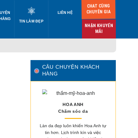
CHAT CÙNG
CHUYÊN GIA
UYỆN
LIÊN HỆ
 HÀNG
TIN LÀM ĐẸP
NHẬN KHUYẾN
MÃI
CÂU CHUYỆN KHÁCH
HÀNG
HOA ANH
Chăm sóc da
Làn da đẹp luôn khiến Hoa Anh tự
tin hơn. Lịch trình kín và việc