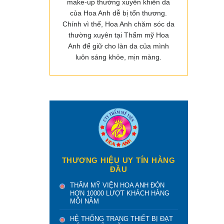
make-up thường xuyên khiến da
của Hoa Anh dễ bị tổn thương.
Chính vì thế, Hoa Anh chăm sóc da
thường xuyên tại Thẩm mỹ Hoa
Anh để giữ cho làn da của mình
luôn sáng khỏe, mịn màng.
THƯƠNG HIỆU UY TÍN HÀNG
ĐẦU
THẨM MỸ VIỆN HOA ANH ĐÓN
HƠN 10000 LƯỢT KHÁCH HÀNG
MỖI NĂM
HỆ THỐNG TRANG THIẾT BỊ ĐẠT