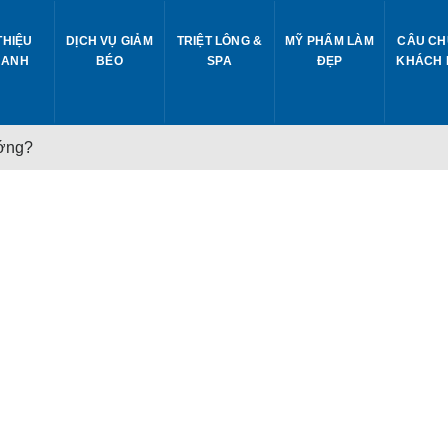
THIỆU
DỊCH VỤ GIẢM
TRIỆT LÔNG &
MỸ PHẨM LÀM
CÂU CH
 ANH
BÉO
SPA
ĐẸP
KHÁCH
ớng?