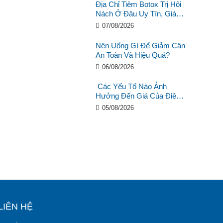
Địa Chỉ Tiêm Botox Trị Hôi
Nách Ở Đâu Uy Tín, Giá
Tốt?
07/08/2026
Nên Uống Gì Để Giảm Cân
An Toàn Và Hiệu Quả?
06/08/2026
Các Yếu Tố Nào Ảnh
Hưởng Đến Giá Của Điêu
Khắc Chân Mày ?
05/08/2026
LIÊN HỆ