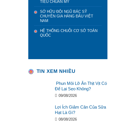
TIÊU CHUẨN MỸ
SỞ HỮU ĐỘI NGŨ BÁC SỸ
CHUYÊN GIA HÀNG ĐẦU VIỆT
NAM
HỆ THỐNG CHUỖI CƠ SỞ TOÀN
QUỐC
TIN XEM NHIỀU
Phun Môi Lỡ Ăn Thịt Vịt Có
Để Lại Sẹo Không?
09/08/2026
Lợi Ích Giảm Cân Của Sữa
Hạt Là Gì?
08/08/2026