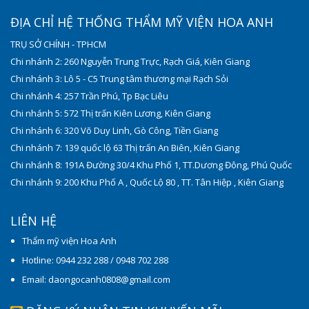
ĐỊA CHỈ HỆ THỐNG THẨM MỸ VIỆN HOA ANH
TRỤ SỞ CHÍNH - TPHCM
Chi nhánh 2: 260 Nguyễn Trung Trực, Rạch Giá, Kiên Giang
Chi nhánh 3: Lô 5 - C5 Trung tâm thương mại Rạch Sỏi
Chi nhánh 4: 257 Trần Phú, Tp Bạc Liêu
Chi nhánh 5: 572 Thị trấn Kiên Lương, Kiên Giang
Chi nhánh 6: 320 Võ Duy Linh, Gò Công, Tiền Giang
Chi nhánh 7: 139 quốc lộ 63 Thị trấn An Biên, Kiên Giang
Chi nhánh 8: 191A Đường 30/4 Khu Phố 1, TT.Dương Đông, Phú Quốc
Chi nhánh 9: 200 Khu Phố A , Quốc Lộ 80 , TT. Tân Hiệp , Kiên Giang
LIÊN HỆ
Thẩm mỹ viện Hoa Anh
Hotline: 0944 232 288 / 0948 702 288
Email: daongocanh0808@gmail.com