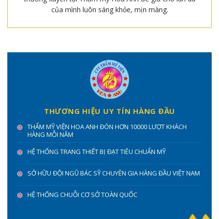
của mình luôn sáng khỏe, mịn màng.
THƯƠNG HIỆU UY TÍN HÀNG ĐẦU
THẨM MỸ VIỆN HOA ANH ĐÓN HƠN 10000 LƯỢT KHÁCH
HÀNG MỖI NĂM
HỆ THỐNG TRANG THIẾT BỊ ĐẠT TIÊU CHUẨN MỸ
SỞ HỮU ĐỘI NGŨ BÁC SỸ CHUYÊN GIA HÀNG ĐẦU VIỆT NAM
HỆ THỐNG CHUỖI CƠ SỞ TOÀN QUỐC