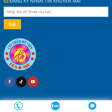
ĐĂNG KÝ NHẬN TIN KHUYẾN MÃI
(*) Kết quả tùy thuộc cơ địa của mỗi người
Bản quyền 2026 ©
Thẩm Mỹ Hoa Anh