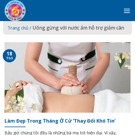
Skip
to
content
Uống gừng với nước ấm hỗ trợ giảm cân
Trang chủ /
18
Th3
Làm Đẹp Trong Tháng Ở Cử ‘Thay Đổi Khó Tin’
Bây giờ chúng tôi đều là những bà mẹ trẻ hiện đại. Vì vậy,