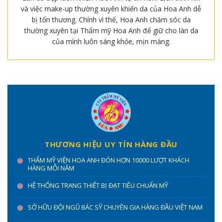
và việc make-up thường xuyên khiến da của Hoa Anh dễ
bị tổn thương. Chính vì thế, Hoa Anh chăm sóc da
thường xuyên tại Thẩm mỹ Hoa Anh để giữ cho làn da
của mình luôn sáng khỏe, mịn màng.
THƯƠNG HIỆU UY TÍN HÀNG ĐẦU
THẨM MỸ VIỆN HOA ANH ĐÓN HƠN 10000 LƯỢT KHÁCH
HÀNG MỖI NĂM
HỆ THỐNG TRANG THIẾT BỊ ĐẠT TIÊU CHUẨN MỸ
SỞ HỮU ĐỘI NGŨ BÁC SỸ CHUYÊN GIA HÀNG ĐẦU VIỆT NAM