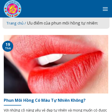
Skip
to
content
Ưu điểm của phun môi hồng tự nhiên:
Trang chủ /
19
Th6
Phun Môi Hồng Có Màu Tự Nhiên Không?
Với những cô nàng yêu vẻ đẹp tự nhiên và mong muốn có được