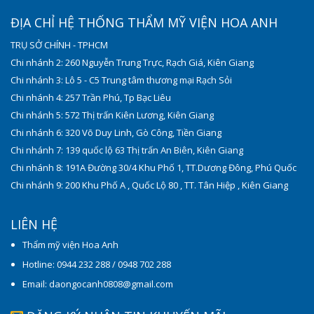
ĐỊA CHỈ HỆ THỐNG THẨM MỸ VIỆN HOA ANH
TRỤ SỞ CHÍNH - TPHCM
Chi nhánh 2: 260 Nguyễn Trung Trực, Rạch Giá, Kiên Giang
Chi nhánh 3: Lô 5 - C5 Trung tâm thương mại Rạch Sỏi
Chi nhánh 4: 257 Trần Phú, Tp Bạc Liêu
Chi nhánh 5: 572 Thị trấn Kiên Lương, Kiên Giang
Chi nhánh 6: 320 Võ Duy Linh, Gò Công, Tiền Giang
Chi nhánh 7: 139 quốc lộ 63 Thị trấn An Biên, Kiên Giang
Chi nhánh 8: 191A Đường 30/4 Khu Phố 1, TT.Dương Đông, Phú Quốc
Chi nhánh 9: 200 Khu Phố A , Quốc Lộ 80 , TT. Tân Hiệp , Kiên Giang
LIÊN HỆ
Thẩm mỹ viện Hoa Anh
Hotline: 0944 232 288 / 0948 702 288
Email: daongocanh0808@gmail.com