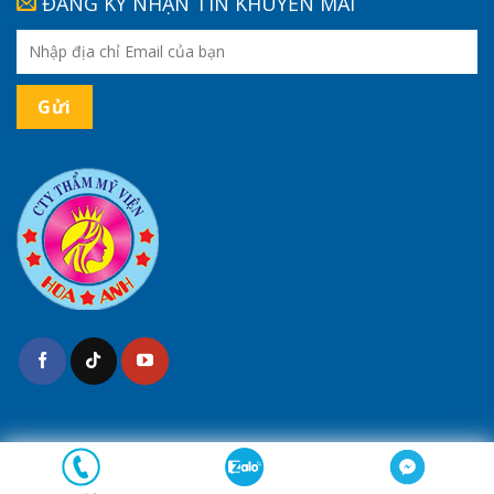
ĐĂNG KÝ NHẬN TIN KHUYẾN MÃI
(*) Kết quả tùy thuộc cơ địa của mỗi người
Bản quyền 2026 ©
Thẩm Mỹ Hoa Anh