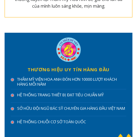
của mình luôn sáng khỏe, mịn màng.
THƯƠNG HIỆU UY TÍN HÀNG ĐẦU
THẨM MỸ VIỆN HOA ANH ĐÓN HƠN 10000 LƯỢT KHÁCH
HÀNG MỖI NĂM
HỆ THỐNG TRANG THIẾT BỊ ĐẠT TIÊU CHUẨN MỸ
SỞ HỮU ĐỘI NGŨ BÁC SỸ CHUYÊN GIA HÀNG ĐẦU VIỆT NAM
HỆ THỐNG CHUỖI CƠ SỞ TOÀN QUỐC