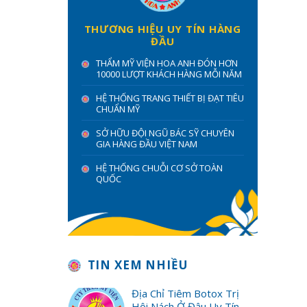
THƯƠNG HIỆU UY TÍN HÀNG
ĐẦU
THẨM MỸ VIỆN HOA ANH ĐÓN HƠN
10000 LƯỢT KHÁCH HÀNG MỖI NĂM
HỆ THỐNG TRANG THIẾT BỊ ĐẠT TIÊU
CHUẨN MỸ
SỞ HỮU ĐỘI NGŨ BÁC SỸ CHUYÊN
GIA HÀNG ĐẦU VIỆT NAM
HỆ THỐNG CHUỖI CƠ SỞ TOÀN
QUỐC
TIN XEM NHIỀU
Địa Chỉ Tiêm Botox Trị
Hôi Nách Ở Đâu Uy Tín,