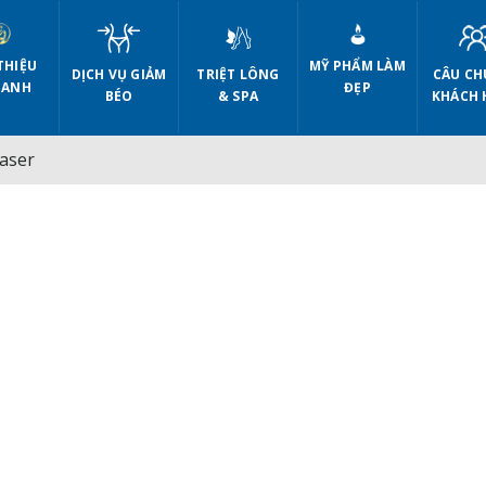
THIỆU
MỸ PHẨM LÀM
DỊCH VỤ GIẢM
CÂU CH
TRIỆT LÔNG
 ANH
ĐẸP
BÉO
KHÁCH 
& SPA
aser