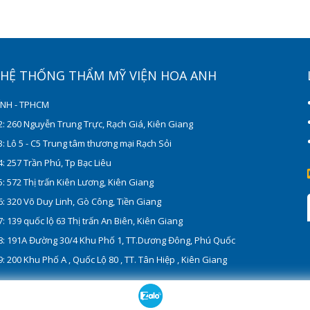
Ỉ HỆ THỐNG THẨM MỸ VIỆN HOA ANH
ÍNH - TPHCM
: 260 Nguyễn Trung Trực, Rạch Giá, Kiên Giang
: Lô 5 - C5 Trung tâm thương mại Rạch Sỏi
: 257 Trần Phú, Tp Bạc Liêu
: 572 Thị trấn Kiên Lương, Kiên Giang
: 320 Võ Duy Linh, Gò Công, Tiền Giang
: 139 quốc lộ 63 Thị trấn An Biên, Kiên Giang
8: 191A Đường 30/4 Khu Phố 1, TT.Dương Đông, Phú Quốc
: 200 Khu Phố A , Quốc Lộ 80 , TT. Tân Hiệp , Kiên Giang