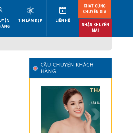
CHAT CÙNG
CHUYÊN GIA
UYỆN
TIN LÀM ĐẸP
LIÊN HỆ
NHẬN KHUYẾN
HÀNG
MÃI
CÂU CHUYỆN KHÁCH
HÀNG