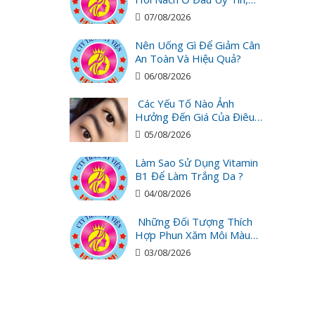
Giá Tốt?
07/08/2026
Nên Uống Gì Để Giảm Cân
An Toàn Và Hiệu Quả?
06/08/2026
Các Yếu Tố Nào Ảnh
Hưởng Đến Giá Của Điêu
Khắc Chân Mày ?
05/08/2026
Làm Sao Sử Dụng Vitamin
B1 Để Làm Trắng Da ?
04/08/2026
Những Đối Tượng Thích
Hợp Phun Xăm Môi Màu
Hồng Cam San Hô?
03/08/2026