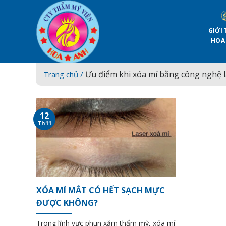
Skip
to
content
GIỚI 
HOA
Ưu điểm khi xóa mí bằng công nghệ l
Trang chủ /
12
Th11
XÓA MÍ MẮT CÓ HẾT SẠCH MỰC
ĐƯỢC KHÔNG?
Trong lĩnh vực phun xăm thẩm mỹ, xóa mí