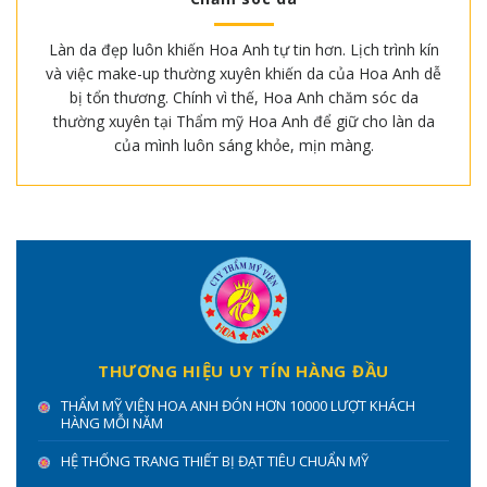
Làn da đẹp luôn khiến Hoa Anh tự tin hơn. Lịch trình kín
và việc make-up thường xuyên khiến da của Hoa Anh dễ
bị tổn thương. Chính vì thế, Hoa Anh chăm sóc da
thường xuyên tại Thẩm mỹ Hoa Anh để giữ cho làn da
của mình luôn sáng khỏe, mịn màng.
THƯƠNG HIỆU UY TÍN HÀNG ĐẦU
THẨM MỸ VIỆN HOA ANH ĐÓN HƠN 10000 LƯỢT KHÁCH
HÀNG MỖI NĂM
HỆ THỐNG TRANG THIẾT BỊ ĐẠT TIÊU CHUẨN MỸ