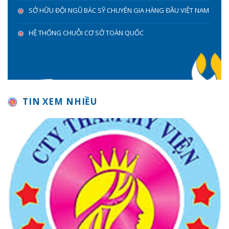
SỞ HỮU ĐỘI NGŨ BÁC SỸ CHUYÊN GIA HÀNG ĐẦU VIỆT NAM
HỆ THỐNG CHUỖI CƠ SỞ TOÀN QUỐC
TIN XEM NHIỀU