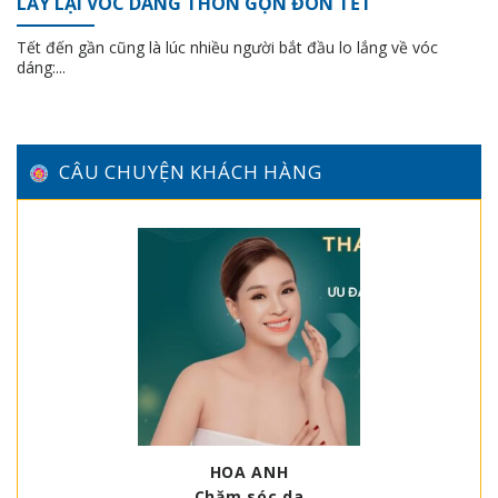
LẤY LẠI VÓC DÁNG THON GỌN ĐÓN TẾT
Tết đến gần cũng là lúc nhiều người bắt đầu lo lắng về vóc
dáng:...
CÂU CHUYỆN KHÁCH HÀNG
HOA ANH
Chăm sóc da