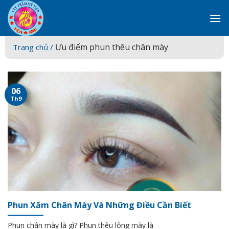
Skip
to
content
Ưu điểm phun thêu chân mày
Trang chủ /
06
Th9
Phun Xăm Chân Mày Và Những Điều Cần Biết
Phun chân mày là gì? Phun thêu lông mày là