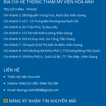
ĐỊA CHỈ HỆ THỐNG THẨM MỸ VIỆN HOA ANH
TRỤ SỞ CHÍNH - TPHCM
Chi nhánh 2: 260 Nguyễn Trung Trực, Rạch Giá, Kiên Giang
Chi nhánh 3: Lô 5 - C5 Trung tâm thương mại Rạch Sỏi
Chi nhánh 4: 257 Trần Phú, Tp Bạc Liêu
Chi nhánh 5: 572 Thị trấn Kiên Lương, Kiên Giang
Chi nhánh 6: 320 Võ Duy Linh, Gò Công, Tiền Giang
Chi nhánh 7: 139 quốc lộ 63 Thị trấn An Biên, Kiên Giang
Chi nhánh 8: 191A Đường 30/4 Khu Phố 1, TT.Dương Đông, Phú Quốc
Chi nhánh 9: 200 Khu Phố A , Quốc Lộ 80 , TT. Tân Hiệp , Kiên Giang
LIÊN HỆ
Thẩm mỹ viện Hoa Anh
Hotline: 0944 232 288 / 0948 702 288
Email: daongocanh0808@gmail.com
ĐĂNG KÝ NHẬN TIN KHUYẾN MÃI