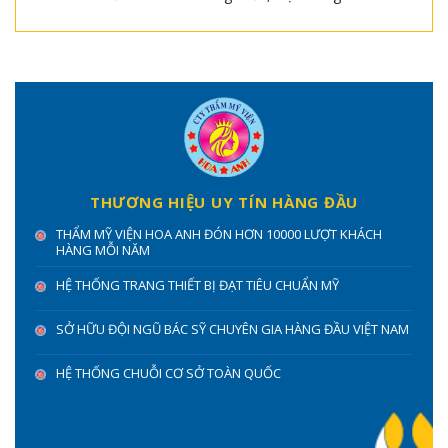
THƯƠNG HIỆU UY TÍN HÀNG ĐẦU
THẨM MỸ VIỆN HOA ANH ĐÓN HƠN 10000 LƯỢT KHÁCH
HÀNG MỖI NĂM
HỆ THỐNG TRANG THIẾT BỊ ĐẠT TIÊU CHUẨN MỸ
SỞ HỮU ĐỘI NGŨ BÁC SỸ CHUYÊN GIA HÀNG ĐẦU VIỆT NAM
HỆ THỐNG CHUỖI CƠ SỞ TOÀN QUỐC