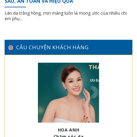
SÂU, AN TOÀN VÀ HIỆU QUẢ
Làn da trắng hồng, mịn màng luôn là mong ước của nhiều chị
em phụ...
CÂU CHUYỆN KHÁCH HÀNG
HOA ANH
Chăm sóc da