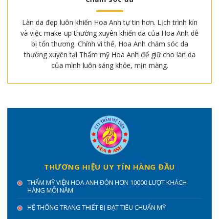
Làn da đẹp luôn khiến Hoa Anh tự tin hơn. Lịch trình kín
và việc make-up thường xuyên khiến da của Hoa Anh dễ
bị tổn thương. Chính vì thế, Hoa Anh chăm sóc da
thường xuyên tại Thẩm mỹ Hoa Anh để giữ cho làn da
của mình luôn sáng khỏe, mịn màng.
THƯƠNG HIỆU UY TÍN HÀNG ĐẦU
THẨM MỸ VIỆN HOA ANH ĐÓN HƠN 10000 LƯỢT KHÁCH
HÀNG MỖI NĂM
HỆ THỐNG TRANG THIẾT BỊ ĐẠT TIÊU CHUẨN MỸ