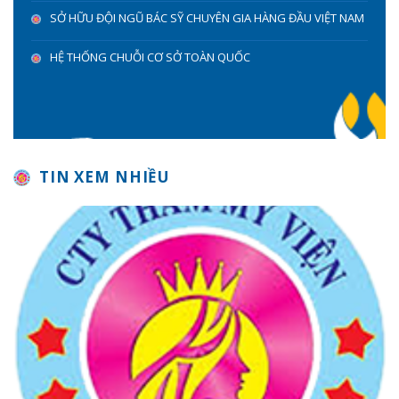
SỞ HỮU ĐỘI NGŨ BÁC SỸ CHUYÊN GIA HÀNG ĐẦU VIỆT NAM
HỆ THỐNG CHUỖI CƠ SỞ TOÀN QUỐC
TIN XEM NHIỀU