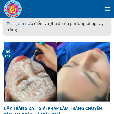
Skip
to
content
Ưu điểm vượt trội của phương pháp cấy
Trang chủ /
trắng
09
Th11
CẤY TRẮNG DA – GIẢI PHÁP LÀM TRẮNG CHUYÊN