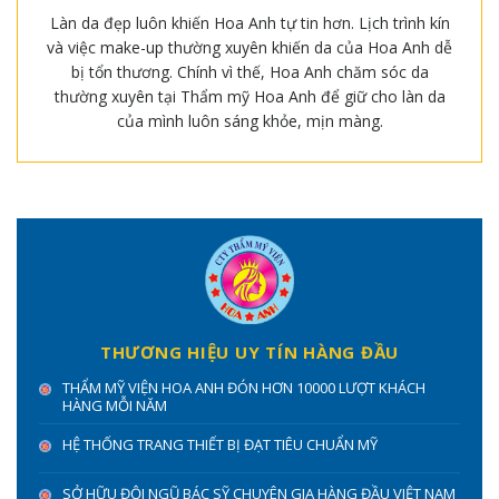
Làn da đẹp luôn khiến Hoa Anh tự tin hơn. Lịch trình kín
và việc make-up thường xuyên khiến da của Hoa Anh dễ
bị tổn thương. Chính vì thế, Hoa Anh chăm sóc da
thường xuyên tại Thẩm mỹ Hoa Anh để giữ cho làn da
của mình luôn sáng khỏe, mịn màng.
THƯƠNG HIỆU UY TÍN HÀNG ĐẦU
THẨM MỸ VIỆN HOA ANH ĐÓN HƠN 10000 LƯỢT KHÁCH
HÀNG MỖI NĂM
HỆ THỐNG TRANG THIẾT BỊ ĐẠT TIÊU CHUẨN MỸ
SỞ HỮU ĐỘI NGŨ BÁC SỸ CHUYÊN GIA HÀNG ĐẦU VIỆT NAM