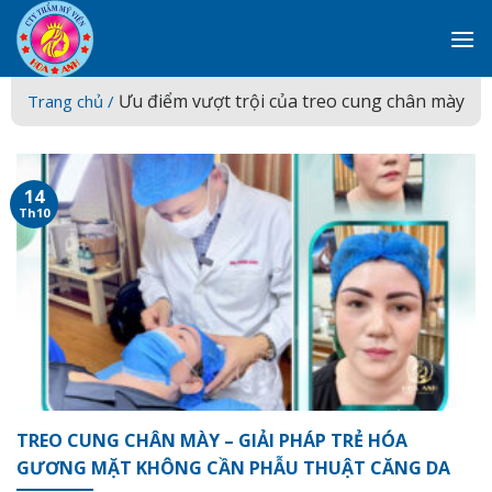
Skip
to
content
Ưu điểm vượt trội của treo cung chân mày
Trang chủ /
14
Th10
TREO CUNG CHÂN MÀY – GIẢI PHÁP TRẺ HÓA
GƯƠNG MẶT KHÔNG CẦN PHẪU THUẬT CĂNG DA