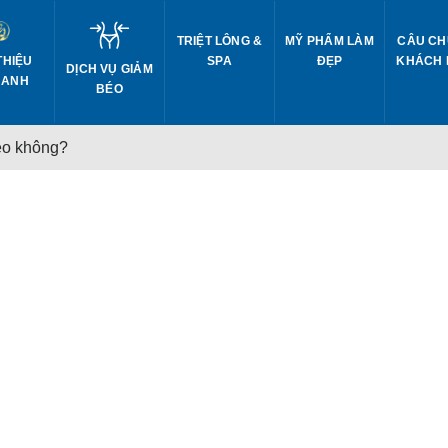
TRIỆT LÔNG &
MỸ PHẨM LÀM
CÂU CH
THIỆU
SPA
ĐẸP
KHÁCH
DỊCH VỤ GIẢM
 ANH
BÉO
ẹo không?