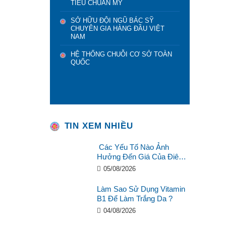
TIÊU CHUẨN MỸ
SỞ HỮU ĐỘI NGŨ BÁC SỸ
CHUYÊN GIA HÀNG ĐẦU VIỆT
NAM
HỆ THỐNG CHUỖI CƠ SỞ TOÀN
QUỐC
TIN XEM NHIỀU
Các Yếu Tố Nào Ảnh
Hưởng Đến Giá Của Điêu
Khắc Chân Mày ?
05/08/2026
Làm Sao Sử Dụng Vitamin
B1 Để Làm Trắng Da ?
04/08/2026