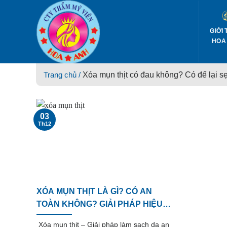
Skip
to
content
GIỚI 
HOA
Trang chủ /
Xóa mụn thịt có đau không? Có để lại s
03
Th12
XÓA MỤN THỊT LÀ GÌ? CÓ AN
TOÀN KHÔNG? GIẢI PHÁP HIỆU
QUẢ GIÚP DA SÁNG MỊN
Xóa mụn thịt – Giải pháp làm sạch da an