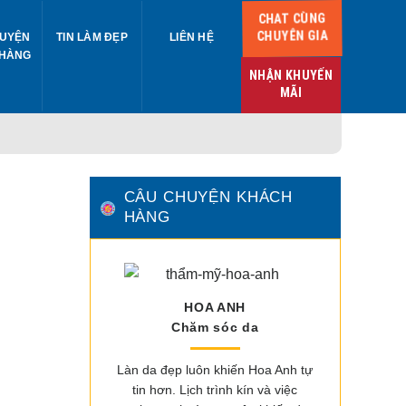
CHAT CÙNG
CHUYÊN GIA
UYỆN
TIN LÀM ĐẸP
LIÊN HỆ
 HÀNG
NHẬN KHUYẾN
MÃI
CÂU CHUYỆN KHÁCH
HÀNG
HOA ANH
Chăm sóc da
Làn da đẹp luôn khiến Hoa Anh tự
tin hơn. Lịch trình kín và việc