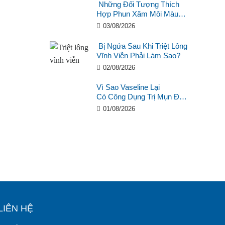
Những Đối Tượng Thích
Hợp Phun Xăm Môi Màu
Hồng Cam San Hô?
03/08/2026
Bị Ngứa Sau Khi Triệt Lông
Vĩnh Viễn Phải Làm Sao?
02/08/2026
Vì Sao Vaseline Lại
Có Công Dụng Trị Mụn Đầu
Đen?
01/08/2026
LIÊN HỆ