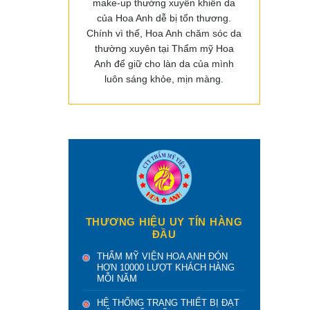
make-up thường xuyên khiến da
của Hoa Anh dễ bị tổn thương.
Chính vì thế, Hoa Anh chăm sóc da
thường xuyên tại Thẩm mỹ Hoa
Anh để giữ cho làn da của mình
luôn sáng khỏe, mịn màng.
THƯƠNG HIỆU UY TÍN HÀNG
ĐẦU
THẨM MỸ VIỆN HOA ANH ĐÓN
HƠN 10000 LƯỢT KHÁCH HÀNG
MỖI NĂM
HỆ THỐNG TRANG THIẾT BỊ ĐẠT