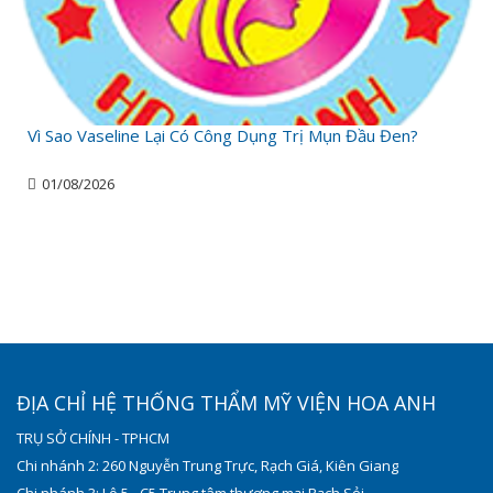
Vì Sao Vaseline Lại Có Công Dụng Trị Mụn Đầu Đen?
01/08/2026
ĐỊA CHỈ HỆ THỐNG THẨM MỸ VIỆN HOA ANH
TRỤ SỞ CHÍNH - TPHCM
Chi nhánh 2: 260 Nguyễn Trung Trực, Rạch Giá, Kiên Giang
Chi nhánh 3: Lô 5 - C5 Trung tâm thương mại Rạch Sỏi