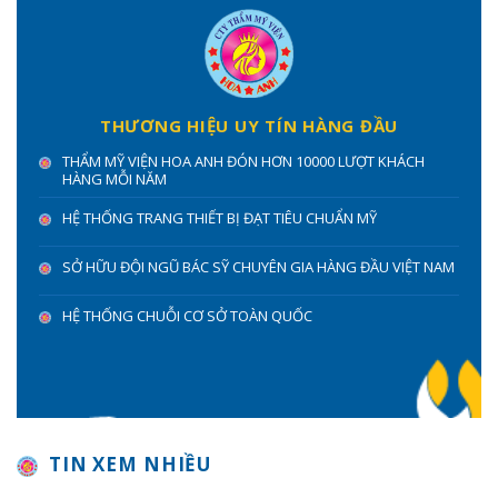
THƯƠNG HIỆU UY TÍN HÀNG ĐẦU
THẨM MỸ VIỆN HOA ANH ĐÓN HƠN 10000 LƯỢT KHÁCH
HÀNG MỖI NĂM
HỆ THỐNG TRANG THIẾT BỊ ĐẠT TIÊU CHUẨN MỸ
SỞ HỮU ĐỘI NGŨ BÁC SỸ CHUYÊN GIA HÀNG ĐẦU VIỆT NAM
HỆ THỐNG CHUỖI CƠ SỞ TOÀN QUỐC
TIN XEM NHIỀU