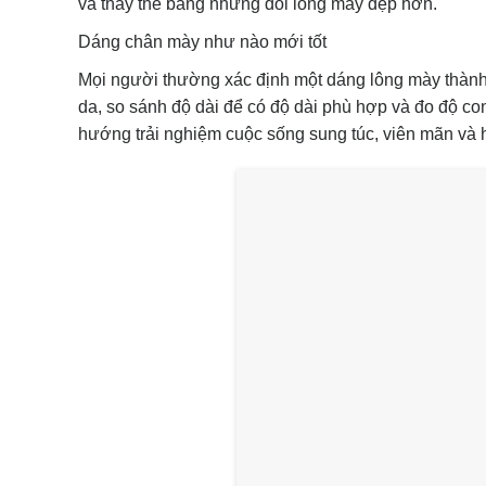
và thay thế bằng những đôi lông mày đẹp hơn.
Dáng chân mày như nào mới tốt
Mọi người thường xác định một dáng lông mày thành
da, so sánh độ dài để có độ dài phù hợp và đo độ c
hướng trải nghiệm cuộc sống sung túc, viên mãn và h