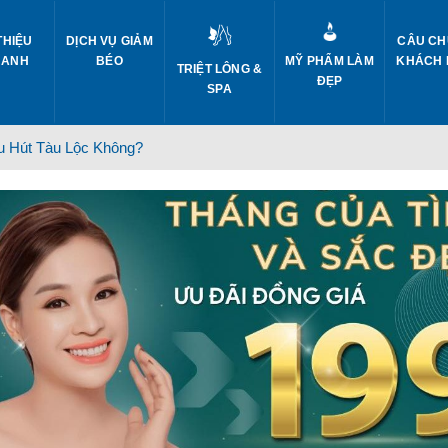
THIỆU
DỊCH VỤ GIẢM
CÂU CH
 ANH
BÉO
MỸ PHẨM LÀM
KHÁCH
TRIỆT LÔNG &
ĐẸP
SPA
 Hút Tàu Lộc Không?