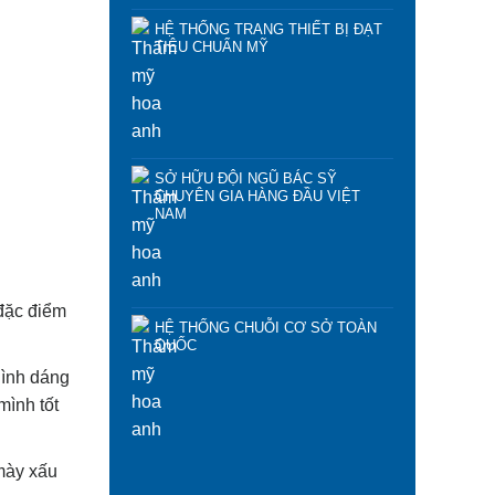
HỆ THỐNG TRANG THIẾT BỊ ĐẠT
TIÊU CHUẨN MỸ
SỞ HỮU ĐỘI NGŨ BÁC SỸ
CHUYÊN GIA HÀNG ĐẦU VIỆT
NAM
đặc điểm
HỆ THỐNG CHUỖI CƠ SỞ TOÀN
QUỐC
hình dáng
mình tốt
 mày xấu