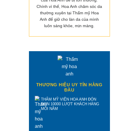
của Hoa Anh dễ bị tổn thương.
Chính vì thế, Hoa Anh chăm sóc da
thường xuyên tại Thẩm mỹ Hoa
Anh để giữ cho làn da của mình
luôn sáng khỏe, mịn màng.
THƯƠNG HIỆU UY TÍN HÀNG
ĐẦU
THẨM MỸ VIỆN HOA ANH ĐÓN
HƠN 10000 LƯỢT KHÁCH HÀNG
MỖI NĂM