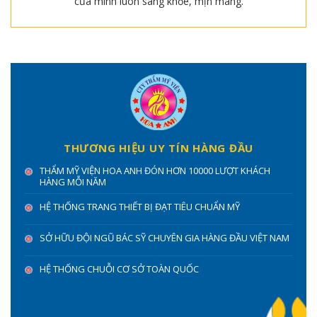
của mình luôn sáng khỏe, mịn màng.
THƯƠNG HIỆU UY TÍN HÀNG ĐẦU
THẨM MỸ VIỆN HOA ANH ĐÓN HƠN 10000 LƯỢT KHÁCH
HÀNG MỖI NĂM
HỆ THỐNG TRANG THIẾT BỊ ĐẠT TIÊU CHUẨN MỸ
SỞ HỮU ĐỘI NGŨ BÁC SỸ CHUYÊN GIA HÀNG ĐẦU VIỆT NAM
HỆ THỐNG CHUỖI CƠ SỞ TOÀN QUỐC