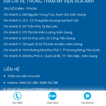
ĐỊA CHỈ HỆ THỐNG THẨM MỸ VIỆN HOA ANH
TRỤ SỞ CHÍNH - TPHCM
Chi nhánh 2: 260 Nguyễn Trung Trực, Rạch Giá, Kiên Giang
Chi nhánh 3: Lô 5 - C5 Trung tâm thương mại Rạch Sỏi
Chi nhánh 4: 257 Trần Phú, Tp Bạc Liêu
Chi nhánh 5: 572 Thị trấn Kiên Lương, Kiên Giang
Chi nhánh 6: 320 Võ Duy Linh, Gò Công, Tiền Giang
Chi nhánh 7: 139 quốc lộ 63 Thị trấn An Biên, Kiên Giang
Chi nhánh 8: 191A Đường 30/4 Khu Phố 1, TT.Dương Đông, Phú Quốc
Chi nhánh 9: 200 Khu Phố A , Quốc Lộ 80 , TT. Tân Hiệp , Kiên Giang
LIÊN HỆ
Thẩm mỹ viện Hoa Anh
Hotline: 0944 232 288 / 0948 702 288
Email: daongocanh0808@gmail.com
ĐĂNG KÝ NHẬN TIN KHUYẾN MÃI
Gọi điện
Chat Zalo
Facebook