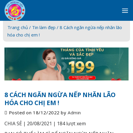
Skip
to
content
Trang chủ /
Tin làm đẹp
/ 8 Cách ngăn ngừa nếp nhăn lão
hóa cho chị em !
8 CÁCH NGĂN NGỪA NẾP NHĂN LÃO
HÓA CHO CHỊ EM !
Posted on
18/12/2022
by
Admin
CHIA SẺ |
20/08/2021 |
184 lượt xem