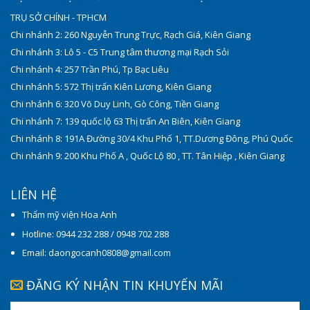
TRỤ SỞ CHÍNH - TPHCM
Chi nhánh 2: 260 Nguyễn Trung Trực, Rạch Giá, Kiên Giang
Chi nhánh 3: Lô 5 - C5 Trung tâm thương mại Rạch Sỏi
Chi nhánh 4: 257 Trần Phú, Tp Bạc Liêu
Chi nhánh 5: 572 Thị trấn Kiên Lương, Kiên Giang
Chi nhánh 6: 320 Võ Duy Linh, Gò Công, Tiền Giang
Chi nhánh 7: 139 quốc lộ 63 Thị trấn An Biên, Kiên Giang
Chi nhánh 8: 191A Đường 30/4 Khu Phố 1, TT.Dương Đông, Phú Quốc
Chi nhánh 9: 200 Khu Phố A , Quốc Lộ 80 , TT. Tân Hiệp , Kiên Giang
LIÊN HỆ
Thẩm mỹ viện Hoa Anh
Hotline: 0944 232 288 / 0948 702 288
Email: daongocanh0808@gmail.com
ĐĂNG KÝ NHẬN TIN KHUYẾN MÃI