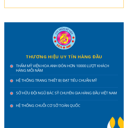
THƯƠNG HIỆU UY TÍN HÀNG ĐẦU
THẨM MỸ VIỆN HOA ANH ĐÓN HƠN 10000 LƯỢT KHÁCH
HÀNG MỖI NĂM
HỆ THỐNG TRANG THIẾT BỊ ĐẠT TIÊU CHUẨN MỸ
SỞ HỮU ĐỘI NGŨ BÁC SỸ CHUYÊN GIA HÀNG ĐẦU VIỆT NAM
HỆ THỐNG CHUỖI CƠ SỞ TOÀN QUỐC