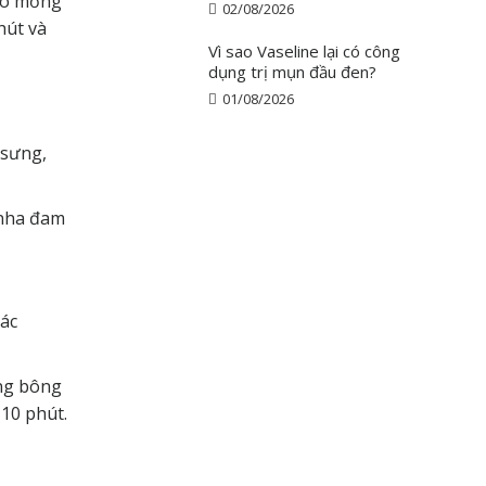
 xô mỏng
02/08/2026
hút và
Vì sao Vaseline lại có công
dụng trị mụn đầu đen?
01/08/2026
 sưng,
 nha đam
các
ứng bông
 10 phút.