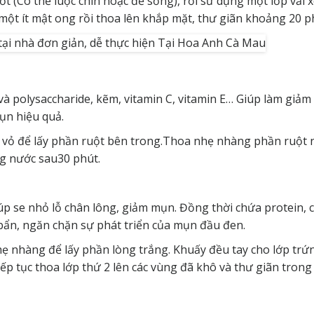
ốt (Có thể luộc chín hoặc để sống), rồi sử dụng một lớp vải
i một ít mật ong rồi thoa lên khắp mặt, thư giãn khoảng 20 p
 polysaccharide, kẽm, vitamin C, vitamin E… Giúp làm giảm
mụn hiệu quả.
t vỏ để lấy phần ruột bên trong.Thoa nhẹ nhàng phần ruột
ng nước sau30 phút.
p se nhỏ lỗ chân lông, giảm mụn. Đồng thời chứa protein, 
i bẩn, ngăn chặn sự phát triển của mụn đầu đen.
nhẹ nhàng để lấy phần lòng trắng. Khuấy đều tay cho lớp tr
tiếp tục thoa lớp thứ 2 lên các vùng đã khô và thư giãn trong