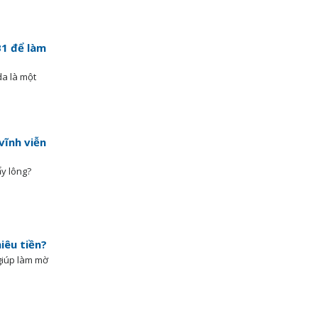
B1 để làm
da là một
vĩnh viễn
ẩy lông?
iêu tiền?
giúp làm mờ