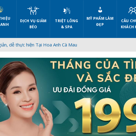
THIỆU
MỸ PHẨM LÀM
DỊCH VỤ GIẢM
CÂU CH
TRIỆT LÔNG
 ANH
ĐẸP
BÉO
KHÁCH 
& SPA
giản, dễ thực hiện Tại Hoa Anh Cà Mau