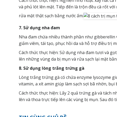
Cách thức thực hiện: Nghiền nhỏ hoặc xay nát cà r
và phủ lót lên mặt. Tiếp đến là trộn đều cà rốt vớ
rửa mặt thật sạch bằng nước ấm.
7. Sử dụng nha đam
Nha đam chứa nhiều thành phần như gibberellin và
giảm viêm, tái tạo, phục hồi da và hỗ trợ điều trị 
Cách thức thực hiện: Sử dụng nha đam tươi và gọ
lên những vùng da bị mụn và rửa sạch lại mặt bằ
8. Sử dụng lòng trắng trứng gà
Lòng trắng trứng gà có chứa enzyme lysozyme giú
vitamin, a xít amin giúp làm sạch sợi bã nhờn, bụ
Cách thức thực hiện: Lấy 2 quả trứng gà và tách 
lên và thoa trực tiếp lên các vùng bị mụn. Sau đó 