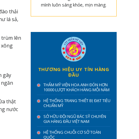
mình luôn sáng khỏe, mịn màng.
đào thải
ư lá sả,
 trùm lên
n xông
THƯƠNG HIỆU UY TÍN HÀNG
n gây
ĐẦU
à ngăn
THẨM MỸ VIỆN HOA ANH ĐÓN HƠN
10000 LƯỢT KHÁCH HÀNG MỖI NĂM
HỆ THỐNG TRANG THIẾT BỊ ĐẠT TIÊU
ửa thật
CHUẨN MỸ
ùng nước
SỞ HỮU ĐỘI NGŨ BÁC SỸ CHUYÊN
GIA HÀNG ĐẦU VIỆT NAM
HỆ THỐNG CHUỖI CƠ SỞ TOÀN
QUỐC