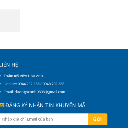
LIÊN HỆ
Thẩm mỹ viện Hoa Anh
Hotline: 0944 232 288 / 0948 702 288
Email: daongocanh0808@gmail.com
ĐĂNG KÝ NHẬN TIN KHUYẾN MÃI