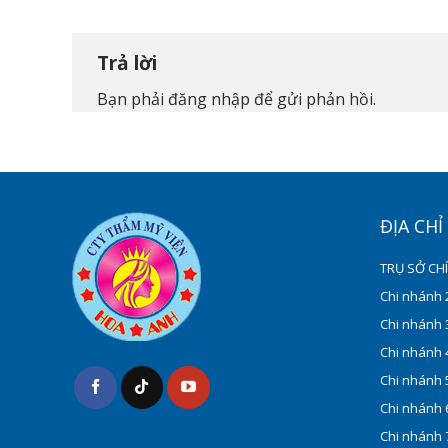
Trả lời
Bạn phải
đăng nhập
để gửi phản hồi.
ĐỊA CH
TRỤ SỞ CH
Chi nhánh 2
Chi nhánh 3
Chi nhánh 4
Chi nhánh 5
Chi nhánh 6
Chi nhánh 7