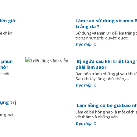
đến giá
Làm sao sử dụng vitamin 
trắng da ?
vẽ chân
Sử dụng vitamin B1 để làm trắng 
trong những “bí quyết” được...
Đọc tiếp
 phun
Bị ngứa sau khi triệt lông 
 hô?
phải làm sao?
n môi
Bạn nên tránh những gì sau khi t
.
Sau khi tẩy lông, nhớ không...
Đọc tiếp
dụng trị
Làm hồng cô bé giá bao nh
Làm cô bé hồng hào là một cách 
ng loại
vết thâm và những vấn...
Đọc tiếp