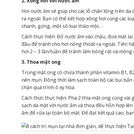
2. Xông hơi với nước ấm
Hơi nước ấm sẽ giúp cho các lỗ chân lông trên da 
ra ngoài. Bạn có thể kết hợp xông hơi cùng các loạ
chanh, gừng, một số loại thảo mộc.
Cách thực hiện: Đổ nước ấm vào chậu, đưa mặt lại 
đầu để tránh cho hơi nóng thoát ra ngoài. Tiến 
hơi 2 – 3 lần/tuần để tránh làm bỏng rát và mỏng 
3. Thoa mật ong
Trong mật ong có chứa thành phần vitamin B1, B2 v
nên mụn. Đồng thời làm sạch toàn bộ các bụi bẩn
chặn quá trình ô xy hóa.
Cách thức thực hiện: Pha 2 thìa mật ong cùng vài 
sạch da mặt với nước ấm và thoa đều hỗn hợp lên
ấm để rửa lại toàn bộ mặt. Để đạt kết quả cao, bạ