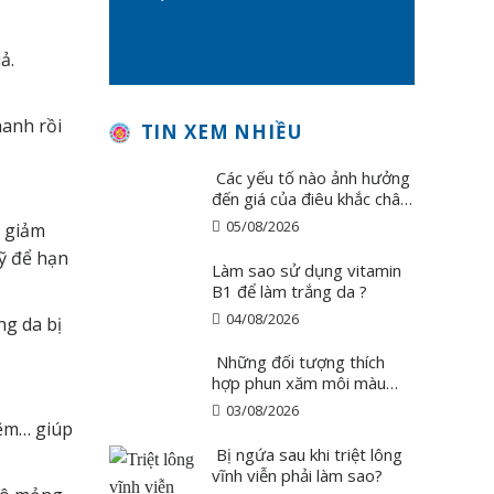
ả.
hanh rồi
TIN XEM NHIỀU
Các yếu tố nào ảnh hưởng
đến giá của điêu khắc chân
mày ?
05/08/2026
, giảm
kỹ để hạn
Làm sao sử dụng vitamin
B1 để làm trắng da ?
04/08/2026
ng da bị
Những đối tượng thích
hợp phun xăm môi màu
hồng cam san hô?
03/08/2026
 kẽm… giúp
Bị ngứa sau khi triệt lông
vĩnh viễn phải làm sao?