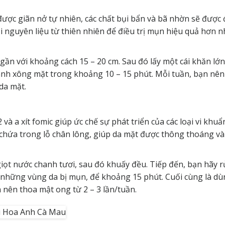
được giãn nở tự nhiên, các chất bụi bẩn và bã nhờn sẽ được 
i nguyên liệu từ thiên nhiên để điều trị mụn hiệu quả hơn nh
gần với khoảng cách 15 – 20 cm. Sau đó lấy một cái khăn lớn
hành xông mặt trong khoảng 10 – 15 phút. Mỗi tuần, bạn nê
da mặt.
à a xít fomic giúp ức chế sự phát triển của các loại vi khuẩ
 chứa trong lỗ chân lông, giúp da mặt được thông thoáng v
giọt nước chanh tươi, sau đó khuấy đều. Tiếp đến, bạn hãy r
 những vùng da bị mụn, để khoảng 15 phút. Cuối cùng là d
n nên thoa mật ong từ 2 – 3 lần/tuần.