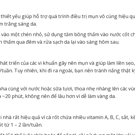
thiết yếu giúp hỗ trợ quá trình điều trị mụn vô cùng hiệu qu
m trắng sáng da.
ước vào một chén nhỏ, sử dụng tăm bông thấm vào nước cốt c
h thấm qua đêm và rửa sạch da lại vào sáng hôm sau.
át triển của các vi khuẩn gây nên mụn và giúp làm liền sẹo
tuần. Tuy nhiên, khi đi ra ngoài, bạn nên tránh nắng thật 
ha cùng với nước hoặc sữa tươi, thoa nhẹ nhàng lên các vù
 ~20 phút, không nên để lâu hơn vì dễ làm vàng da.
i nhà rất hiệu quả vì cà rốt chứa nhiều vitamin A, B, C, sắt,
 từ 1 – 2 lần/tuần.