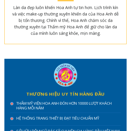
Làn da đẹp luôn khiến Hoa Anh tự tin hơn. Lịch trình kín
và việc make-up thường xuyên khiến da của Hoa Anh dễ
bị tổn thương. Chính vì thế, Hoa Anh chăm sóc da
thường xuyên tại Thẩm mỹ Hoa Anh để giữ cho làn da
của mình luôn sáng khỏe, mịn màng.
THƯƠNG HIỆU UY TÍN HÀNG ĐẦU
THẨM MỸ VIỆN HOA ANH ĐÓN HƠN 10000 LƯỢT KHÁCH
HÀNG MỖI NĂM
HỆ THỐNG TRANG THIẾT BỊ ĐẠT TIÊU CHUẨN MỸ