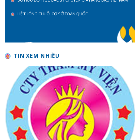
SỞ HỮU ĐỘI NGŨ BÁC SỸ CHUYÊN GIA HÀNG ĐẦU VIỆT NAM
HỆ THỐNG CHUỖI CƠ SỞ TOÀN QUỐC
TIN XEM NHIỀU