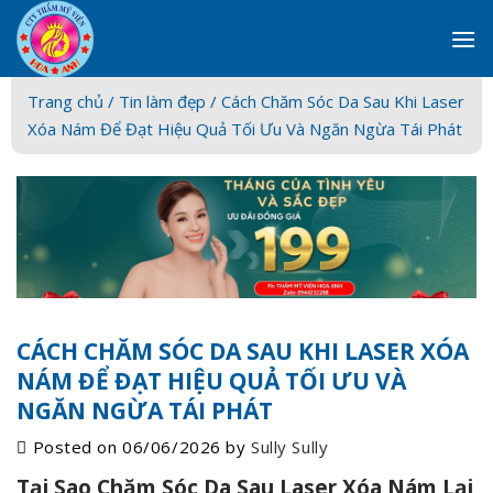
Skip
to
content
Trang chủ /
Tin làm đẹp
/ Cách Chăm Sóc Da Sau Khi Laser
Xóa Nám Để Đạt Hiệu Quả Tối Ưu Và Ngăn Ngừa Tái Phát
CÁCH CHĂM SÓC DA SAU KHI LASER XÓA
NÁM ĐỂ ĐẠT HIỆU QUẢ TỐI ƯU VÀ
NGĂN NGỪA TÁI PHÁT
Posted on
06/06/2026
by
Sully Sully
Tại Sao Chăm Sóc Da Sau Laser Xóa Nám Lại