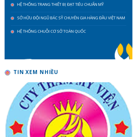
HỆ THỐNG TRANG THIẾT BỊ ĐẠT TIÊU CHUẨN MỸ
SỞ HỮU ĐỘI NGŨ BÁC SỸ CHUYÊN GIA HÀNG ĐẦU VIỆT NAM
HỆ THỐNG CHUỖI CƠ SỞ TOÀN QUỐC
TIN XEM NHIỀU