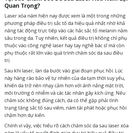
Quan Trọng?
Laser xóa nám hiện nay được xem là một trong những
phương pháp điều trị sắc tố
da hiệu quả nhất nhờ khả
năng tác động trực tiếp vào các hắc sắc tố melanin nằm
sâu trong da. Tuy nhiên, kết quả điều trị không chỉ phụ
thuộc vào công nghệ laser hay tay nghề bác sĩ mà còn
phụ thuộc rất lớn vào quá trình chăm sóc da sau điều
trị.
Sau khi laser, làn da bước vào giai đoạn phục hồi. Lúc
này hàng rào bảo vệ tự nhiên của da tạm thời suy yếu,
khiến da trở nên nhạy cảm hơn với ánh nắng mặt trời,
môi trường ô nhiễm và các tác nhân gây kích ứng. Nếu
chăm sóc không đúng cách, da có thể gặp phải tình
trạng tăng sắc tố sau viêm, nám tái phát hoặc phục hồi
chậm hơn dự kiến.
Chính vì vậy, việc hiểu rõ cách chăm sóc da sau laser xóa
nám là yếu tố quyết định giúp duy trì hiệu quả điều trị