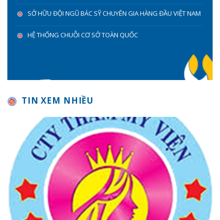
SỞ HỮU ĐỘI NGŨ BÁC SỸ CHUYÊN GIA HÀNG ĐẦU VIỆT NAM
HỆ THỐNG CHUỖI CƠ SỞ TOÀN QUỐC
TIN XEM NHIỀU