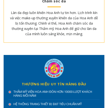
Chăm sóc da
Làn da đẹp luôn khiến Hoa Anh tự tin hơn. Lịch trình kín
và việc make-up thường xuyên khiến da của Hoa Anh dễ
bị tổn thương. Chính vì thế, Hoa Anh chăm sóc da
thường xuyên tại Thẩm mỹ Hoa Anh để giữ cho làn da
của mình luôn sáng khỏe, mịn màng.
THƯƠNG HIỆU UY TÍN HÀNG ĐẦU
THẨM MỸ VIỆN HOA ANH ĐÓN HƠN 10000 LƯỢT KHÁCH
HÀNG MỖI NĂM
HỆ THỐNG TRANG THIẾT BỊ ĐẠT TIÊU CHUẨN MỸ