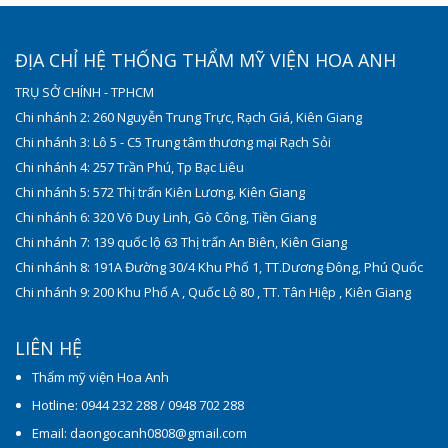
ĐỊA CHỈ HỆ THỐNG THẨM MỸ VIỆN HOA ANH
TRỤ SỞ CHÍNH - TPHCM
Chi nhánh 2: 260 Nguyễn Trung Trực, Rạch Giá, Kiên Giang
Chi nhánh 3: Lô 5 - C5 Trung tâm thương mại Rạch Sỏi
Chi nhánh 4: 257 Trần Phú, Tp Bạc Liêu
Chi nhánh 5: 572 Thị trấn Kiên Lương, Kiên Giang
Chi nhánh 6: 320 Võ Duy Linh, Gò Công, Tiền Giang
Chi nhánh 7: 139 quốc lộ 63 Thị trấn An Biên, Kiên Giang
Chi nhánh 8: 191A Đường 30/4 Khu Phố 1, TT.Dương Đông, Phú Quốc
Chi nhánh 9: 200 Khu Phố A , Quốc Lộ 80 , TT. Tân Hiệp , Kiên Giang
LIÊN HỆ
Thẩm mỹ viện Hoa Anh
Hotline: 0944 232 288 / 0948 702 288
Email: daongocanh0808@gmail.com