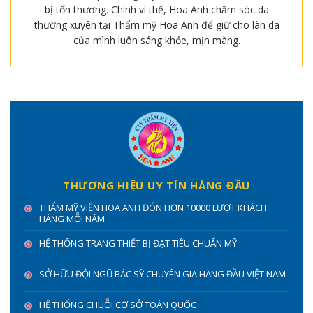
bị tổn thương. Chính vì thế, Hoa Anh chăm sóc da
thường xuyên tại Thẩm mỹ Hoa Anh để giữ cho làn da
của mình luôn sáng khỏe, mịn màng.
THƯƠNG HIỆU UY TÍN HÀNG ĐẦU
THẨM MỸ VIỆN HOA ANH ĐÓN HƠN 10000 LƯỢT KHÁCH
HÀNG MỖI NĂM
HỆ THỐNG TRANG THIẾT BỊ ĐẠT TIÊU CHUẨN MỸ
SỞ HỮU ĐỘI NGŨ BÁC SỸ CHUYÊN GIA HÀNG ĐẦU VIỆT NAM
HỆ THỐNG CHUỖI CƠ SỞ TOÀN QUỐC