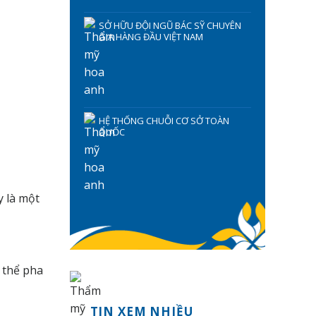
SỞ HỮU ĐỘI NGŨ BÁC SỸ CHUYÊN
GIA HÀNG ĐẦU VIỆT NAM
HỆ THỐNG CHUỖI CƠ SỞ TOÀN
QUỐC
y là một
 thể pha
TIN XEM NHIỀU