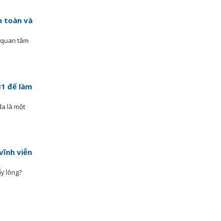
n toàn và
i quan tâm
B1 để làm
da là một
vĩnh viễn
ẩy lông?