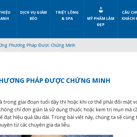
THIỆU
DỊCH VỤ GIẢM
TRIỆT LÔNG
CÂU CH
 ANH
BÉO
& SPA
MỸ PHẨM LÀM
KHÁCH 
ĐẸP
hững Phương Pháp Được Chứng Minh
 PHƯƠNG PHÁP ĐƯỢC CHỨNG MINH
à trong giai đoạn tuổi dậy thì hoặc khi cơ thể phải đối mặt v
 không chỉ đơn giản là sử dụng thuốc hoặc kem trị mụn mà c
ạt hiệu quả lâu dài. Trong bài viết này, chúng ta sẽ cùng 
yên từ các chuyên gia da liễu.