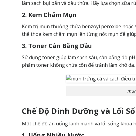
làm sạch bụi bẩn và dầu thừa. Hãy lựa chọn sữa rử
2. Kem Chấm Mụn
Kem trị mụn thường chứa benzoyl peroxide hoặc su
thể thoa kem chấm mụn lên từng nốt mụn để giú
3. Toner Cân Bằng Dầu
Sử dụng toner giúp làm sạch sâu, cân bằng độ pH 
phẩm toner không chứa cồn để tránh làm khô da.
mụn 
Chế Độ Dinh Dưỡng và Lối 
Một chế độ ăn uống lành mạnh và lối sống khoa họ
1. Uống Nhiều Nước