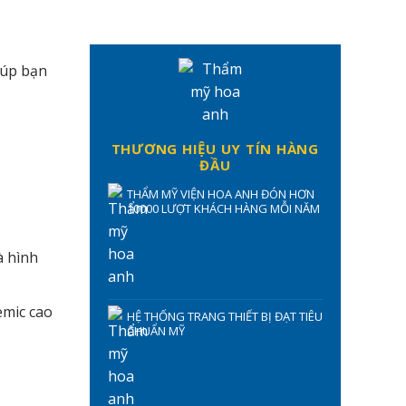
iúp bạn
THƯƠNG HIỆU UY TÍN HÀNG
ĐẦU
THẨM MỸ VIỆN HOA ANH ĐÓN HƠN
10000 LƯỢT KHÁCH HÀNG MỖI NĂM
à hình
emic cao
HỆ THỐNG TRANG THIẾT BỊ ĐẠT TIÊU
CHUẨN MỸ