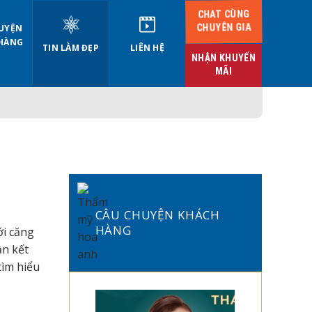
CHAT CÙNG
CHUYÊN GIA
UYỆN
HÀNG
TIN LÀM ĐẸP
LIÊN HỆ
NHẬN KHUYẾN
MÃI
CÂU CHUYỆN KHÁCH
HÀNG
ới căng
ần kết
tìm hiểu