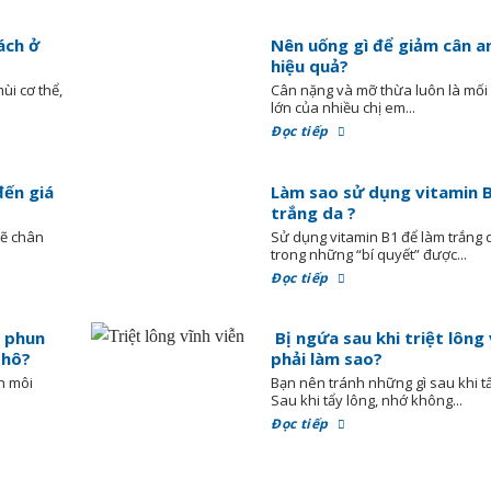
ách ở
Nên uống gì để giảm cân a
hiệu quả?
ùi cơ thể,
Cân nặng và mỡ thừa luôn là mố
lớn của nhiều chị em...
Đọc tiếp
đến giá
Làm sao sử dụng vitamin 
trắng da ?
vẽ chân
Sử dụng vitamin B1 để làm trắng 
trong những “bí quyết” được...
Đọc tiếp
 phun
Bị ngứa sau khi triệt lông 
 hô?
phải làm sao?
n môi
Bạn nên tránh những gì sau khi t
.
Sau khi tẩy lông, nhớ không...
Đọc tiếp