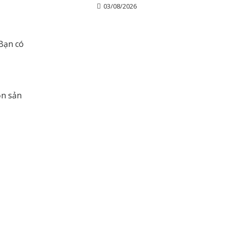
hồng cam san hô?
03/08/2026
 Bạn có
ọn sản