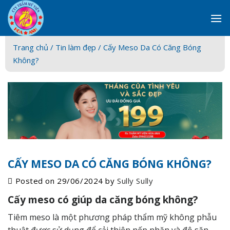
Skip
to
content
Trang chủ /
Tin làm đẹp
/ Cấy Meso Da Có Căng Bóng
Không?
CẤY MESO DA CÓ CĂNG BÓNG KHÔNG?
Posted on
29/06/2024
by
Sully Sully
Cấy meso có giúp da căng bóng không?
Tiêm meso là một phương pháp thẩm mỹ không phẫu
thuật được sử dụng để cải thiện nếp nhăn và độ săn