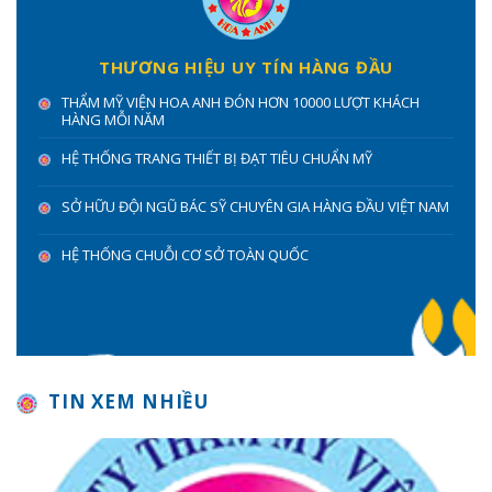
THƯƠNG HIỆU UY TÍN HÀNG ĐẦU
THẨM MỸ VIỆN HOA ANH ĐÓN HƠN 10000 LƯỢT KHÁCH
HÀNG MỖI NĂM
HỆ THỐNG TRANG THIẾT BỊ ĐẠT TIÊU CHUẨN MỸ
SỞ HỮU ĐỘI NGŨ BÁC SỸ CHUYÊN GIA HÀNG ĐẦU VIỆT NAM
HỆ THỐNG CHUỖI CƠ SỞ TOÀN QUỐC
TIN XEM NHIỀU