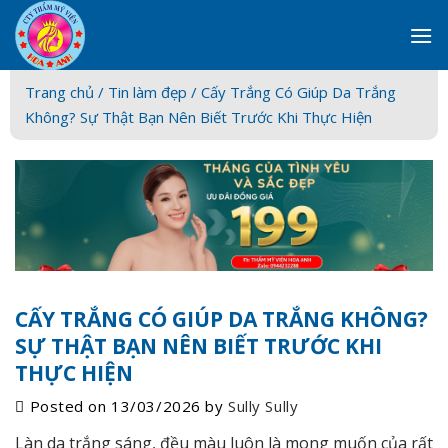
Skip
to
content
Trang chủ /
Tin làm đẹp
/ Cấy Trắng Có Giúp Da Trắng
Không? Sự Thật Bạn Nên Biết Trước Khi Thực Hiện
CẤY TRẮNG CÓ GIÚP DA TRẮNG KHÔNG?
SỰ THẬT BẠN NÊN BIẾT TRƯỚC KHI
THỰC HIỆN
Posted on
13/03/2026
by
Sully Sully
Làn da trắng sáng, đều màu luôn là mong muốn của rất