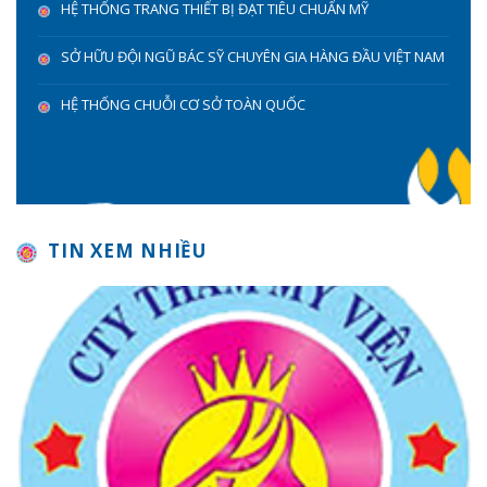
HỆ THỐNG TRANG THIẾT BỊ ĐẠT TIÊU CHUẨN MỸ
SỞ HỮU ĐỘI NGŨ BÁC SỸ CHUYÊN GIA HÀNG ĐẦU VIỆT NAM
HỆ THỐNG CHUỖI CƠ SỞ TOÀN QUỐC
TIN XEM NHIỀU