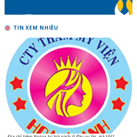
TIN XEM NHIỀU
Địa chỉ tiêm Botox trị hôi nách ở đâu uy tín, giá tốt?