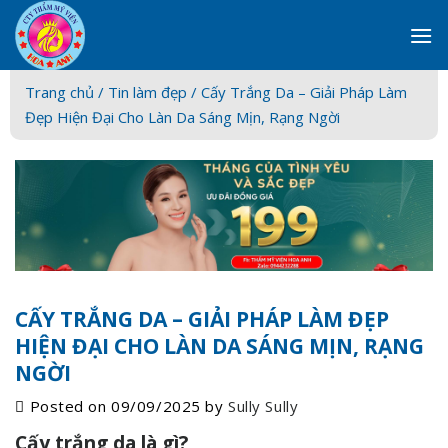
Skip
to
content
Trang chủ /
Tin làm đẹp
/ Cấy Trắng Da – Giải Pháp Làm
Đẹp Hiện Đại Cho Làn Da Sáng Mịn, Rạng Ngời
CẤY TRẮNG DA – GIẢI PHÁP LÀM ĐẸP
HIỆN ĐẠI CHO LÀN DA SÁNG MỊN, RẠNG
NGỜI
Posted on
09/09/2025
by
Sully Sully
Cấy trắng da là gì?