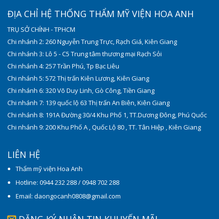
ĐỊA CHỈ HỆ THỐNG THẨM MỸ VIỆN HOA ANH
TRỤ SỞ CHÍNH - TPHCM
Chi nhánh 2: 260 Nguyễn Trung Trực, Rạch Giá, Kiên Giang
Chi nhánh 3: Lô 5 - C5 Trung tâm thương mại Rạch Sỏi
Chi nhánh 4: 257 Trần Phú, Tp Bạc Liêu
Chi nhánh 5: 572 Thị trấn Kiên Lương, Kiên Giang
Chi nhánh 6: 320 Võ Duy Linh, Gò Công, Tiền Giang
Chi nhánh 7: 139 quốc lộ 63 Thị trấn An Biên, Kiên Giang
Chi nhánh 8: 191A Đường 30/4 Khu Phố 1, TT.Dương Đông, Phú Quốc
Chi nhánh 9: 200 Khu Phố A , Quốc Lộ 80 , TT. Tân Hiệp , Kiên Giang
LIÊN HỆ
Thẩm mỹ viện Hoa Anh
Hotline: 0944 232 288 / 0948 702 288
Email: daongocanh0808@gmail.com
ĐĂNG KÝ NHẬN TIN KHUYẾN MÃI