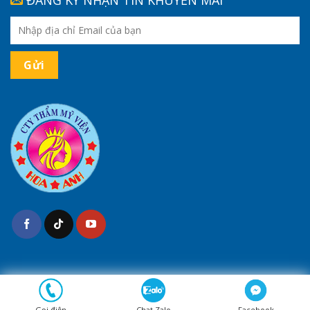
(*) Kết quả tùy thuộc cơ địa của mỗi người
Bản quyền 2026 ©
Thẩm Mỹ Hoa Anh
Gọi điện
Chat Zalo
Facebook