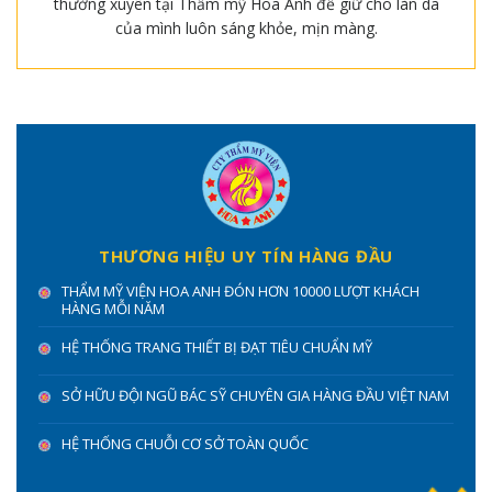
thường xuyên tại Thẩm mỹ Hoa Anh để giữ cho làn da
của mình luôn sáng khỏe, mịn màng.
THƯƠNG HIỆU UY TÍN HÀNG ĐẦU
THẨM MỸ VIỆN HOA ANH ĐÓN HƠN 10000 LƯỢT KHÁCH
HÀNG MỖI NĂM
HỆ THỐNG TRANG THIẾT BỊ ĐẠT TIÊU CHUẨN MỸ
SỞ HỮU ĐỘI NGŨ BÁC SỸ CHUYÊN GIA HÀNG ĐẦU VIỆT NAM
HỆ THỐNG CHUỖI CƠ SỞ TOÀN QUỐC