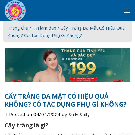
Skip
to
content
Trang chủ /
Tin làm đẹp
/ Cấy Trắng Da Mặt Có Hiệu Quả
Không? Có Tác Dụng Phụ Gì Không?
CẤY TRẮNG DA MẶT CÓ HIỆU QUẢ
KHÔNG? CÓ TÁC DỤNG PHỤ GÌ KHÔNG?
Posted on
04/04/2024
by
Sully Sully
Cấy trắng là gì?