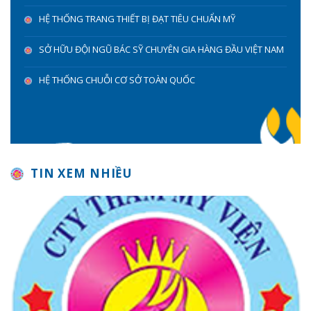
HỆ THỐNG TRANG THIẾT BỊ ĐẠT TIÊU CHUẨN MỸ
SỞ HỮU ĐỘI NGŨ BÁC SỸ CHUYÊN GIA HÀNG ĐẦU VIỆT NAM
HỆ THỐNG CHUỖI CƠ SỞ TOÀN QUỐC
TIN XEM NHIỀU