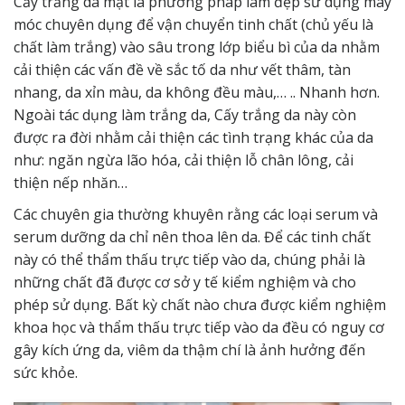
Cấy trắng da mặt là phương pháp làm đẹp sử dụng máy
móc chuyên dụng để vận chuyển tinh chất (chủ yếu là
chất làm trắng) vào sâu trong lớp biểu bì của da nhằm
cải thiện các vấn đề về sắc tố da như vết thâm, tàn
nhang, da xỉn màu, da không đều màu,… .. Nhanh hơn.
Ngoài tác dụng làm trắng da,
Cấy trắng da
này còn
được ra đời nhằm cải thiện các tình trạng khác của da
như: ngăn ngừa lão hóa, cải thiện lỗ chân lông, cải
thiện nếp nhăn…
Các chuyên gia thường khuyên rằng các loại serum và
serum dưỡng da chỉ nên thoa lên da. Để các tinh chất
này có thể thẩm thấu trực tiếp vào da, chúng phải là
những chất đã được cơ sở y tế kiểm nghiệm và cho
phép sử dụng. Bất kỳ chất nào chưa được kiểm nghiệm
khoa học và thẩm thấu trực tiếp vào da đều có nguy cơ
gây kích ứng da, viêm da thậm chí là ảnh hưởng đến
sức khỏe.