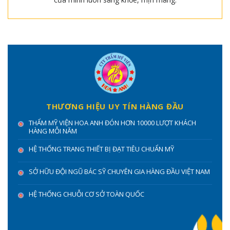
THƯƠNG HIỆU UY TÍN HÀNG ĐẦU
THẨM MỸ VIỆN HOA ANH ĐÓN HƠN 10000 LƯỢT KHÁCH
HÀNG MỖI NĂM
HỆ THỐNG TRANG THIẾT BỊ ĐẠT TIÊU CHUẨN MỸ
SỞ HỮU ĐỘI NGŨ BÁC SỸ CHUYÊN GIA HÀNG ĐẦU VIỆT NAM
HỆ THỐNG CHUỖI CƠ SỞ TOÀN QUỐC