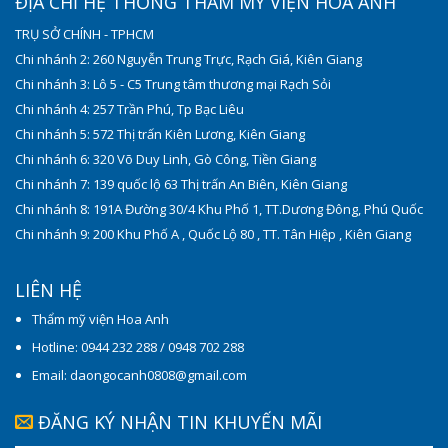
ĐỊA CHỈ HỆ THỐNG THẨM MỸ VIỆN HOA ANH
TRỤ SỞ CHÍNH - TPHCM
Chi nhánh 2: 260 Nguyễn Trung Trực, Rạch Giá, Kiên Giang
Chi nhánh 3: Lô 5 - C5 Trung tâm thương mại Rạch Sỏi
Chi nhánh 4: 257 Trần Phú, Tp Bạc Liêu
Chi nhánh 5: 572 Thị trấn Kiên Lương, Kiên Giang
Chi nhánh 6: 320 Võ Duy Linh, Gò Công, Tiền Giang
Chi nhánh 7: 139 quốc lộ 63 Thị trấn An Biên, Kiên Giang
Chi nhánh 8: 191A Đường 30/4 Khu Phố 1, TT.Dương Đông, Phú Quốc
Chi nhánh 9: 200 Khu Phố A , Quốc Lộ 80 , TT. Tân Hiệp , Kiên Giang
LIÊN HỆ
Thẩm mỹ viện Hoa Anh
Hotline: 0944 232 288 / 0948 702 288
Email: daongocanh0808@gmail.com
ĐĂNG KÝ NHẬN TIN KHUYẾN MÃI