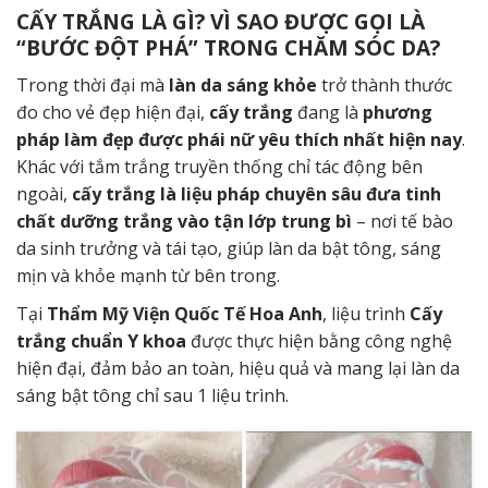
CẤY TRẮNG LÀ GÌ? VÌ SAO ĐƯỢC GỌI LÀ
“BƯỚC ĐỘT PHÁ” TRONG CHĂM SÓC DA?
Trong thời đại mà
làn da sáng khỏe
trở thành thước
đo cho vẻ đẹp hiện đại,
cấy trắng
đang là
phương
pháp làm đẹp được phái nữ yêu thích nhất hiện nay
.
Khác với tắm trắng truyền thống chỉ tác động bên
ngoài,
cấy trắng là liệu pháp chuyên sâu đưa tinh
chất dưỡng trắng vào tận lớp trung bì
– nơi tế bào
da sinh trưởng và tái tạo, giúp làn da bật tông, sáng
mịn và khỏe mạnh từ bên trong.
Tại
Thẩm Mỹ Viện Quốc Tế Hoa Anh
, liệu trình
Cấy
trắng chuẩn Y khoa
được thực hiện bằng công nghệ
hiện đại, đảm bảo an toàn, hiệu quả và mang lại làn da
sáng bật tông chỉ sau 1 liệu trình.