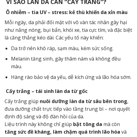
VÌ SAO LÀN DA CẦN “CẤY TRẮNG”?
Ô nhiễm – tia UV – stress: kẻ thù khiến da xỉn màu
Mỗi ngày, da phải đối mặt với vô vàn tác nhân gây hại
như nắng nóng, bụi bẩn, khói xe, tia cực tím, và đặc biệt
là căng thẳng kéo dài. Các yếu tố này khiến:
Da trở nên khô ráp, sạm màu, kém sức sống.
Melanin tăng sinh, gây thâm nám và không đều
màu.
Hàng rào bảo vệ da yếu, dễ kích ứng và lão hóa sớm.
Cấy trắng – tái sinh làn da từ gốc
Cấy trắng giúp
nuôi dưỡng làn da từ sâu bên trong
,
đưa dưỡng chất trực tiếp vào tầng trung bì – nơi quyết
định độ sáng và độ đàn hồi của da.
Liệu trình này không chỉ giúp
bật tông da
mà còn
tăng sức đề kháng, làm chậm quá trình lão hóa
và