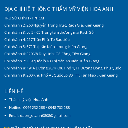
ĐỊA CHỈ HỆ THỐNG THẨM MỸ VIỆN HOA ANH
TRỤ SỞ CHÍNH - TPHCM
Chi nhánh 2: 260 Nguyễn Trung Trực, Rạch Giá, Kiên Giang
Chi nhánh 3: Lô 5 - C5 Trung tâm thương mại Rạch Sỏi
Chi nhánh 4: 257 Trần Phú, Tp Bạc Liêu
Chi nhánh 5: 572 Thị trấn Kiên Lương, Kiên Giang
Chi nhánh 6: 320 Võ Duy Linh, Gò Công, Tiền Giang
Chi nhánh 7: 139 quốc lộ 63 Thị trấn An Biên, Kiên Giang
Chi nhánh 8: 191A Đường 30/4 Khu Phố 1, TT.Dương Đông, Phú Quốc
Chi nhánh 9: 200 Khu Phố A , Quốc Lộ 80 , TT. Tân Hiệp , Kiên Giang
LIÊN HỆ
Thẩm mỹ viện Hoa Anh
Hotline: 0944 232 288 / 0948 702 288
Email: daongocanh0808@gmail.com