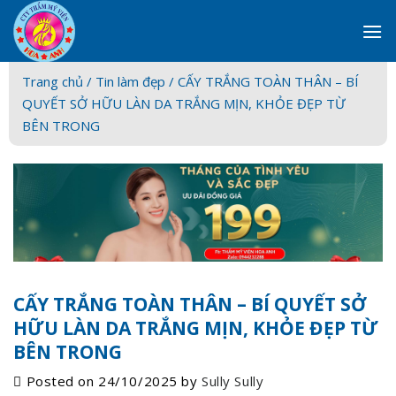
Skip
to
content
Trang chủ /
Tin làm đẹp
/ CẤY TRẮNG TOÀN THÂN – BÍ
QUYẾT SỞ HỮU LÀN DA TRẮNG MỊN, KHỎE ĐẸP TỪ
BÊN TRONG
CẤY TRẮNG TOÀN THÂN – BÍ QUYẾT SỞ
HỮU LÀN DA TRẮNG MỊN, KHỎE ĐẸP TỪ
BÊN TRONG
Posted on
24/10/2025
by
Sully Sully