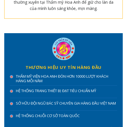
thường xuyên tại Thẩm mỹ Hoa Anh để giữ cho làn da
của mình luôn sáng khỏe, mịn màng.
THƯƠNG HIỆU UY TÍN HÀNG ĐẦU
THẨM MỸ VIỆN HOA ANH ĐÓN HƠN 10000 LƯỢT KHÁCH
HÀNG MỖI NĂM
HỆ THỐNG TRANG THIẾT BỊ ĐẠT TIÊU CHUẨN MỸ
SỞ HỮU ĐỘI NGŨ BÁC SỸ CHUYÊN GIA HÀNG ĐẦU VIỆT NAM
HỆ THỐNG CHUỖI CƠ SỞ TOÀN QUỐC