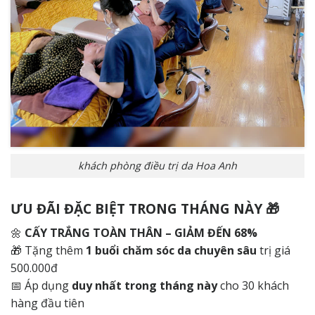
khách phòng điều trị da Hoa Anh
ƯU ĐÃI ĐẶC BIỆT TRONG THÁNG NÀY 🎁
🌼
CẤY TRẮNG TOÀN THÂN – GIẢM ĐẾN 68%
🎁 Tặng thêm
1 buổi chăm sóc da chuyên sâu
trị giá
500.000đ
📅 Áp dụng
duy nhất trong tháng này
cho 30 khách
hàng đầu tiên