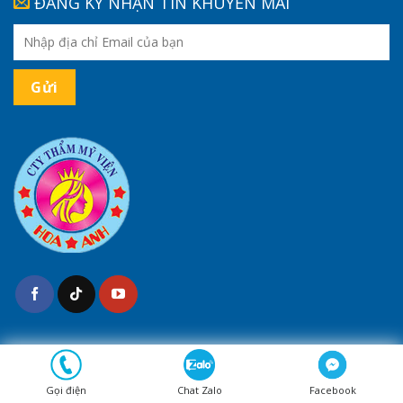
ĐĂNG KÝ NHẬN TIN KHUYẾN MÃI
(*) Kết quả tùy thuộc cơ địa của mỗi người
Gọi điện
Chat Zalo
Facebook
Bản quyền 2026 ©
Thẩm Mỹ Hoa Anh