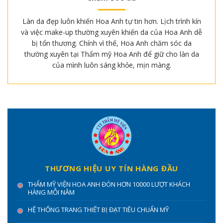
Làn da đẹp luôn khiến Hoa Anh tự tin hơn. Lịch trình kín
và việc make-up thường xuyên khiến da của Hoa Anh dễ
bị tổn thương. Chính vì thế, Hoa Anh chăm sóc da
thường xuyên tại Thẩm mỹ Hoa Anh để giữ cho làn da
của mình luôn sáng khỏe, mịn màng.
THƯƠNG HIỆU UY TÍN HÀNG ĐẦU
THẨM MỸ VIỆN HOA ANH ĐÓN HƠN 10000 LƯỢT KHÁCH
HÀNG MỖI NĂM
HỆ THỐNG TRANG THIẾT BỊ ĐẠT TIÊU CHUẨN MỸ