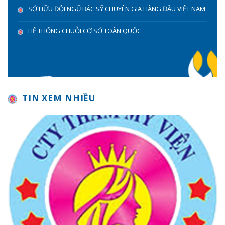
SỞ HỮU ĐỘI NGŨ BÁC SỸ CHUYÊN GIA HÀNG ĐẦU VIỆT NAM
HỆ THỐNG CHUỖI CƠ SỞ TOÀN QUỐC
TIN XEM NHIỀU