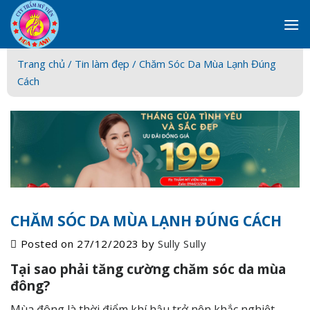
Skip
to
content
Trang chủ /
Tin làm đẹp
/ Chăm Sóc Da Mùa Lạnh Đúng
Cách
CHĂM SÓC DA MÙA LẠNH ĐÚNG CÁCH
Posted on
27/12/2023
by
Sully Sully
Tại sao phải tăng cường chăm sóc da mùa
đông?
Mùa đông là thời điểm khí hậu trở nên khắc nghiệt