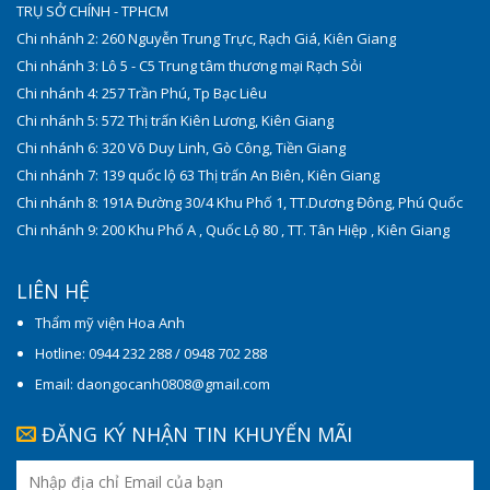
TRỤ SỞ CHÍNH - TPHCM
Chi nhánh 2: 260 Nguyễn Trung Trực, Rạch Giá, Kiên Giang
Chi nhánh 3: Lô 5 - C5 Trung tâm thương mại Rạch Sỏi
Chi nhánh 4: 257 Trần Phú, Tp Bạc Liêu
Chi nhánh 5: 572 Thị trấn Kiên Lương, Kiên Giang
Chi nhánh 6: 320 Võ Duy Linh, Gò Công, Tiền Giang
Chi nhánh 7: 139 quốc lộ 63 Thị trấn An Biên, Kiên Giang
Chi nhánh 8: 191A Đường 30/4 Khu Phố 1, TT.Dương Đông, Phú Quốc
Chi nhánh 9: 200 Khu Phố A , Quốc Lộ 80 , TT. Tân Hiệp , Kiên Giang
LIÊN HỆ
Thẩm mỹ viện Hoa Anh
Hotline: 0944 232 288 / 0948 702 288
Email: daongocanh0808@gmail.com
ĐĂNG KÝ NHẬN TIN KHUYẾN MÃI