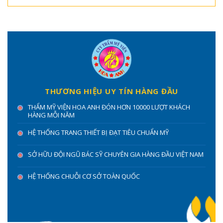
THƯƠNG HIỆU UY TÍN HÀNG ĐẦU
THẨM MỸ VIỆN HOA ANH ĐÓN HƠN 10000 LƯỢT KHÁCH
HÀNG MỖI NĂM
HỆ THỐNG TRANG THIẾT BỊ ĐẠT TIÊU CHUẨN MỸ
SỞ HỮU ĐỘI NGŨ BÁC SỸ CHUYÊN GIA HÀNG ĐẦU VIỆT NAM
HỆ THỐNG CHUỖI CƠ SỞ TOÀN QUỐC