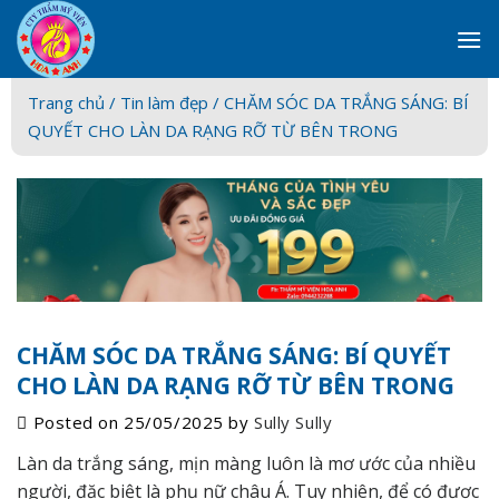
Skip
to
content
Trang chủ /
Tin làm đẹp
/ CHĂM SÓC DA TRẮNG SÁNG: BÍ
QUYẾT CHO LÀN DA RẠNG RỠ TỪ BÊN TRONG
CHĂM SÓC DA TRẮNG SÁNG: BÍ QUYẾT
CHO LÀN DA RẠNG RỠ TỪ BÊN TRONG
Posted on
25/05/2025
by
Sully Sully
Làn da trắng sáng, mịn màng luôn là mơ ước của nhiều
người, đặc biệt là phụ nữ châu Á. Tuy nhiên, để có được