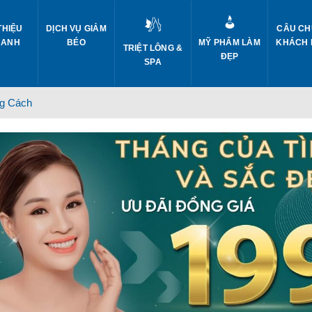
THIỆU
DỊCH VỤ GIẢM
CÂU CH
 ANH
BÉO
MỸ PHẨM LÀM
KHÁCH
TRIỆT LÔNG &
ĐẸP
SPA
g Cách