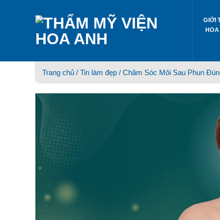
Skip
to
GIỚI 
content
HOA
Trang chủ /
Tin làm đẹp
/ Chăm Sóc Môi Sau Phun Đún