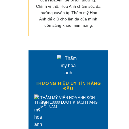
của Hoa Anh dễ bị tổn thương.
Chính vì thế, Hoa Anh chăm sóc da
thường xuyên tại Thẩm mỹ Hoa
Anh để giữ cho làn da của mình
luôn sáng khỏe, mịn màng.
THƯƠNG HIỆU UY TÍN HÀNG
ĐẦU
THẨM MỸ VIỆN HOA ANH ĐÓN
HƠN 10000 LƯỢT KHÁCH HÀNG
MỖI NĂM