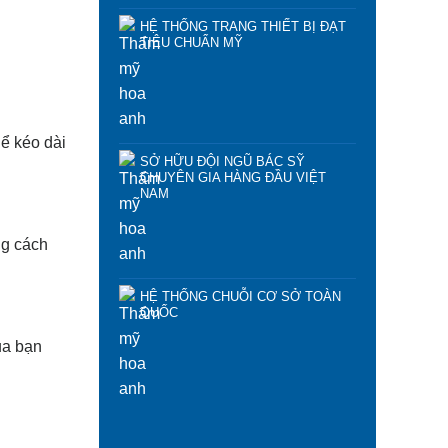
HỆ THỐNG TRANG THIẾT BỊ ĐẠT
TIÊU CHUẨN MỸ
hể kéo dài
SỞ HỮU ĐỘI NGŨ BÁC SỸ
CHUYÊN GIA HÀNG ĐẦU VIỆT
NAM
ng cách
HỆ THỐNG CHUỖI CƠ SỞ TOÀN
QUỐC
ủa bạn