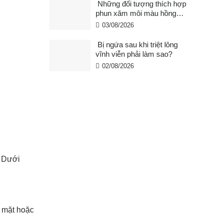
Những đối tượng thích hợp
phun xăm môi màu hồng
cam san hô?
03/08/2026
Bị ngứa sau khi triệt lông
vĩnh viễn phải làm sao?
02/08/2026
. Dưới
a mặt hoặc