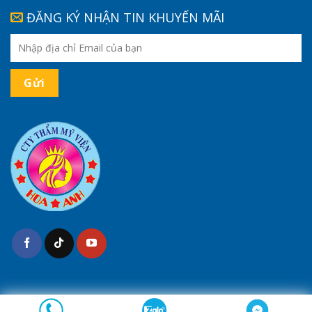
ĐĂNG KÝ NHẬN TIN KHUYẾN MÃI
(*) Kết quả tùy thuộc cơ địa của mỗi người