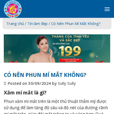
Skip
to
content
Trang chủ /
Tin làm đẹp
/ Có Nên Phun Mí Mắt Không?
CÓ NÊN PHUN MÍ MẮT KHÔNG?
Posted on
30/09/2024
by
Sully Sully
Xăm mí mắt là gì?
Phun xăm mí mắt trên là một thủ thuật thẩm mỹ được
sử dụng để làm tăng độ sâu và độ nét của đường rãnh
mí mắt trên, giúp đôi mắt trông to và sáng hơn. Quá