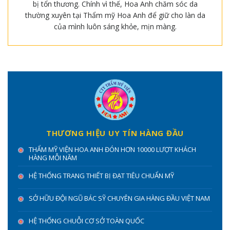
bị tổn thương. Chính vì thế, Hoa Anh chăm sóc da
thường xuyên tại Thẩm mỹ Hoa Anh để giữ cho làn da
của mình luôn sáng khỏe, mịn màng.
THƯƠNG HIỆU UY TÍN HÀNG ĐẦU
THẨM MỸ VIỆN HOA ANH ĐÓN HƠN 10000 LƯỢT KHÁCH
HÀNG MỖI NĂM
HỆ THỐNG TRANG THIẾT BỊ ĐẠT TIÊU CHUẨN MỸ
SỞ HỮU ĐỘI NGŨ BÁC SỸ CHUYÊN GIA HÀNG ĐẦU VIỆT NAM
HỆ THỐNG CHUỖI CƠ SỞ TOÀN QUỐC