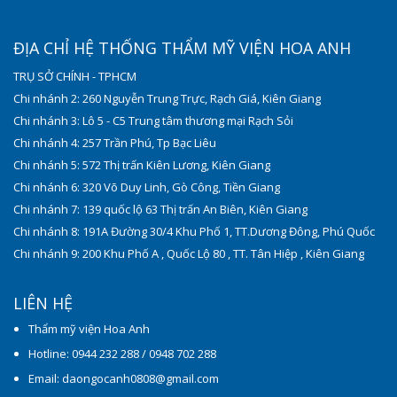
ĐỊA CHỈ HỆ THỐNG THẨM MỸ VIỆN HOA ANH
TRỤ SỞ CHÍNH - TPHCM
Chi nhánh 2: 260 Nguyễn Trung Trực, Rạch Giá, Kiên Giang
Chi nhánh 3: Lô 5 - C5 Trung tâm thương mại Rạch Sỏi
Chi nhánh 4: 257 Trần Phú, Tp Bạc Liêu
Chi nhánh 5: 572 Thị trấn Kiên Lương, Kiên Giang
Chi nhánh 6: 320 Võ Duy Linh, Gò Công, Tiền Giang
Chi nhánh 7: 139 quốc lộ 63 Thị trấn An Biên, Kiên Giang
Chi nhánh 8: 191A Đường 30/4 Khu Phố 1, TT.Dương Đông, Phú Quốc
Chi nhánh 9: 200 Khu Phố A , Quốc Lộ 80 , TT. Tân Hiệp , Kiên Giang
LIÊN HỆ
Thẩm mỹ viện Hoa Anh
Hotline: 0944 232 288 / 0948 702 288
Email: daongocanh0808@gmail.com