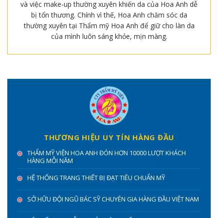
và việc make-up thường xuyên khiến da của Hoa Anh dễ
bị tổn thương. Chính vì thế, Hoa Anh chăm sóc da
thường xuyên tại Thẩm mỹ Hoa Anh để giữ cho làn da
của mình luôn sáng khỏe, mịn màng.
THƯƠNG HIỆU UY TÍN HÀNG ĐẦU
THẨM MỸ VIỆN HOA ANH ĐÓN HƠN 10000 LƯỢT KHÁCH
HÀNG MỖI NĂM
HỆ THỐNG TRANG THIẾT BỊ ĐẠT TIÊU CHUẨN MỸ
SỞ HỮU ĐỘI NGŨ BÁC SỸ CHUYÊN GIA HÀNG ĐẦU VIỆT NAM