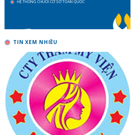
HỆ THỐNG CHUỖI CƠ SỞ TOÀN QUỐC
TIN XEM NHIỀU