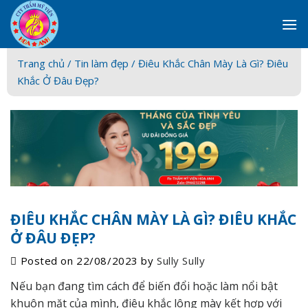
Skip
to
content
Trang chủ /
Tin làm đẹp
/ Điêu Khắc Chân Mày Là Gì? Điêu
Khắc Ở Đâu Đẹp?
ĐIÊU KHẮC CHÂN MÀY LÀ GÌ? ĐIÊU KHẮC
Ở ĐÂU ĐẸP?
Posted on
22/08/2023
by
Sully Sully
Nếu bạn đang tìm cách để biến đổi hoặc làm nổi bật
khuôn mặt của mình,
điêu khắc lông mày
kết hợp với