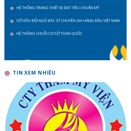
HỆ THỐNG TRANG THIẾT BỊ ĐẠT TIÊU CHUẨN MỸ
SỞ HỮU ĐỘI NGŨ BÁC SỸ CHUYÊN GIA HÀNG ĐẦU VIỆT NAM
HỆ THỐNG CHUỖI CƠ SỞ TOÀN QUỐC
TIN XEM NHIỀU